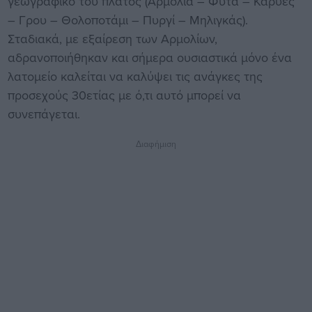
γεωγραφικό του πλάτος (Αρμόλια – Φυτά – Καρυές
– Γρου – Θολοποτάμι – Πυργί – Μηλιγκάς).
Σταδιακά, με εξαίρεση των Αρμολίων,
αδρανοποιήθηκαν και σήμερα ουσιαστικά μόνο ένα
λατομείο καλείται να καλύψει τις ανάγκες της
προσεχούς 30ετίας με ό,τι αυτό μπορεί να
συνεπάγεται.
Διαφήμιση