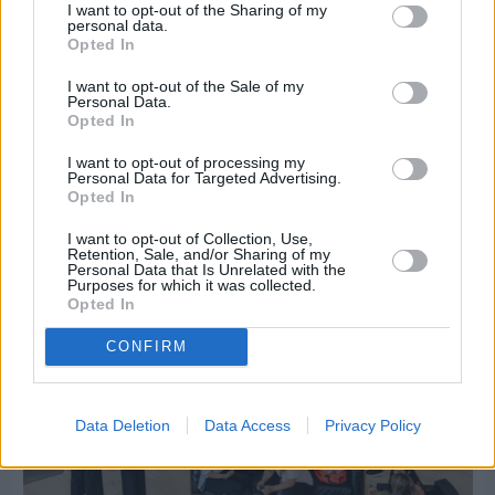
I want to opt-out of the Sharing of my
personal data.
Opted In
Πριν 3 ημέρες
I want to opt-out of the Sale of my
Personal Data.
Αδειάζουν τα νησιά – Το δημογραφικό στο
Opted In
«κόκκινο»
I want to opt-out of processing my
Personal Data for Targeted Advertising.
Opted In
I want to opt-out of Collection, Use,
Retention, Sale, and/or Sharing of my
Personal Data that Is Unrelated with the
Purposes for which it was collected.
Opted In
CONFIRM
Data Deletion
Data Access
Privacy Policy