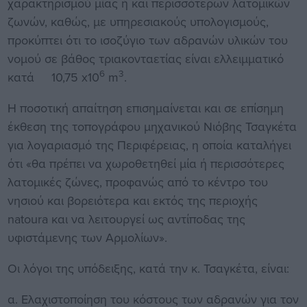
χαρακτηρισμού μίας ή και περισσότερων λατομικών
ζωνών, καθώς, με υπηρεσιακούς υπολογισμούς,
προκύπτει ότι το ισοζύγιο των αδρανών υλικών του
νομού σε βάθος τριακονταετίας είναι ελλειμματικό
6
3
κατά 10,75 x10
m
.
Η ποσοτική απαίτηση επισημαίνεται και σε επίσημη
έκθεση της τοπογράφου μηχανικού Νιόβης Τσαγκέτα
για λογαριασμό της Περιφέρειας, η οποία καταλήγει
ότι «θα πρέπει να χωροθετηθεί μία ή περισσότερες
λατομικές ζώνες, προφανώς από το κέντρο του
νησιού και βορειότερα και εκτός της περιοχής
natoura και να λειτουργεί ως αντίποδας της
υφιστάμενης των Αρμολίων».
Οι λόγοι της υπόδειξης, κατά την κ. Τσαγκέτα, είναι:
α. Ελαχιστοποίηση του κόστους των αδρανών για τον