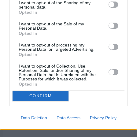
Βαρβασίου
I want to opt-out of the Sharing of my
personal data.
Opted In
I want to opt-out of the Sale of my
Personal Data.
Opted In
I want to opt-out of processing my
Personal Data for Targeted Advertising.
Opted In
I want to opt-out of Collection, Use,
Retention, Sale, and/or Sharing of my
Personal Data that Is Unrelated with the
Purposes for which it was collected.
Opted In
CONFIRM
Πριν 9 ημέρες
Διακοπές ρεύματος: Συνασπισμό των
Data Deletion
Data Access
Privacy Policy
επιχειρήσεων προτείνει το Επιμελητήριο