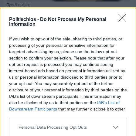
Πριν 9 ημέρες
Τρίτος στη σφαιροβολία στη διεθνή συνάντηση
Ελλάδας–Κύπρου Κ18 ο Δημήτρης Τέλλιος
Politischios -
Do Not Process My Personal
Information
If you wish to opt-out of the sale, sharing to third parties, or
processing of your personal or sensitive information for
targeted advertising by us, please use the below opt-out
section to confirm your selection. Please note that after your
opt-out request is processed you may continue seeing
interest-based ads based on personal information utilized by
us or personal information disclosed to third parties prior to
your opt-out. You may separately opt-out of the further
disclosure of your personal information by third parties on the
IAB’s list of downstream participants. This information may
also be disclosed by us to third parties on the
IAB’s List of
Downstream Participants
that may further disclose it to other
third parties.
Πριν 9 ημέρες
Personal Data Processing Opt Outs
Εργασίες ασφαλτόστρωσης σε τρεις οδούς του