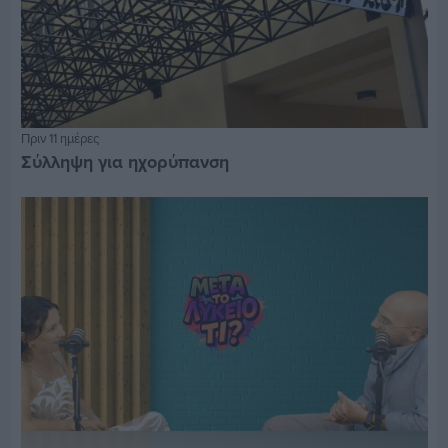
Πριν 11 ημέρες
Σύλληψη για ηχορύπανση