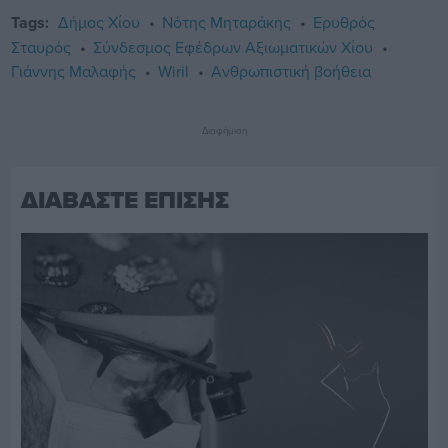
Tags:
Δήμος Χίου
Νότης Μηταράκης
Ερυθρός
Σταυρός
Σύνδεσμος Εφέδρων Αξιωματικών Χίου
Γιάννης Μαλαφής
Wiril
Ανθρωπιστική βοήθεια
Διαφήμιση
ΔΙΑΒΑΣΤΕ ΕΠΙΣΗΣ