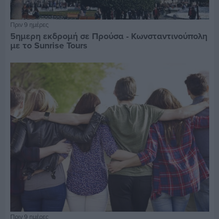
Πριν 9 ημέρες
5ημερη εκδρομή σε Προύσα - Κωνσταντινούπολη
με το Sunrise Tours
Πριν 9 ημέρες