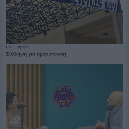
Πριν 13 ημέρες
Σύλληψη για ηχορύπανση