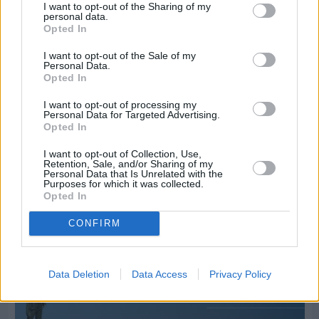
I want to opt-out of the Sharing of my
personal data.
Opted In
I want to opt-out of the Sale of my
Personal Data.
Opted In
I want to opt-out of processing my
Personal Data for Targeted Advertising.
Opted In
I want to opt-out of Collection, Use,
Retention, Sale, and/or Sharing of my
Personal Data that Is Unrelated with the
Purposes for which it was collected.
Πριν 6 ημέρες
Opted In
70 χρόνια ιστορίας και συγκίνησης για το
Ανδρεάδειο Γυμνάσιο Βροντάδου
CONFIRM
Data Deletion
Data Access
Privacy Policy