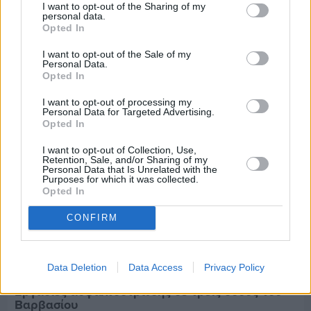
Πριν 6 ημέρες
I want to opt-out of the Sharing of my
Τρίτος στη σφαιροβολία στη διεθνή συνάντηση
personal data.
Opted In
Ελλάδας–Κύπρου Κ18 ο Δημήτρης Τέλλιος
I want to opt-out of the Sale of my
Personal Data.
Opted In
I want to opt-out of processing my
Personal Data for Targeted Advertising.
Opted In
I want to opt-out of Collection, Use,
Retention, Sale, and/or Sharing of my
Personal Data that Is Unrelated with the
Purposes for which it was collected.
Opted In
CONFIRM
Data Deletion
Data Access
Privacy Policy
Πριν 6 ημέρες
Εργασίες ασφαλτόστρωσης σε τρεις οδούς του
Βαρβασίου