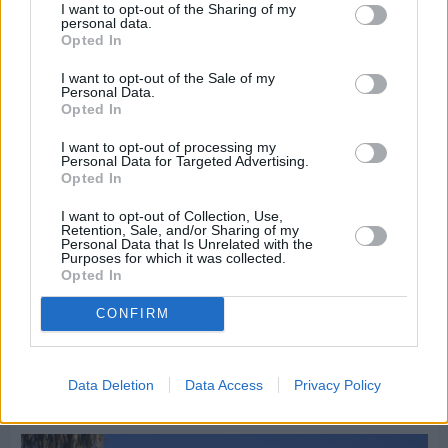
I want to opt-out of the Sharing of my
personal data.
Opted In
I want to opt-out of the Sale of my
Personal Data.
Opted In
I want to opt-out of processing my
Personal Data for Targeted Advertising.
Opted In
I want to opt-out of Collection, Use,
Retention, Sale, and/or Sharing of my
Personal Data that Is Unrelated with the
Purposes for which it was collected.
Opted In
Πριν 8 ημέρες
Διακοπές ρεύματος: Συνασπισμό των
CONFIRM
επιχειρήσεων προτείνει το Επιμελητήριο
Data Deletion
Data Access
Privacy Policy
Διαφήμιση