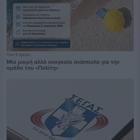
Πριν 9 ημέρες
Μία μικρή αλλά αναγκαία ανάπαυλα για την
ομάδα του «Πολίτη»