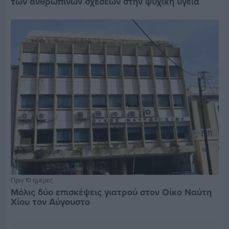
των ανθρώπινων σχέσεων στην ψυχική υγεία
Πριν 10 ημέρες
Μόλις δύο επισκέψεις γιατρού στον Οίκο Ναύτη
Χίου τον Αύγουστο