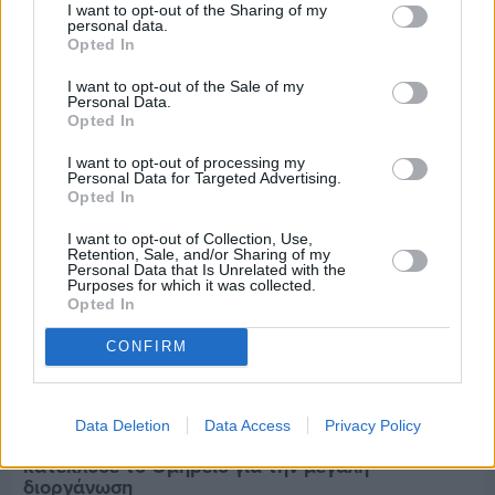
Αδειάζουν τα νησιά – Το δημογραφικό στο
I want to opt-out of the Sharing of my
personal data.
«κόκκινο»
Opted In
I want to opt-out of the Sale of my
Personal Data.
Opted In
I want to opt-out of processing my
Personal Data for Targeted Advertising.
Opted In
I want to opt-out of Collection, Use,
Retention, Sale, and/or Sharing of my
Personal Data that Is Unrelated with the
Purposes for which it was collected.
Opted In
CONFIRM
Πριν 6 ημέρες
Data Deletion
Data Access
Privacy Policy
CHIOS FORUM: CHOICES- Πλήθος κόσμου
κατέκλυσε το Ομήρειο για την μεγάλη
διοργάνωση