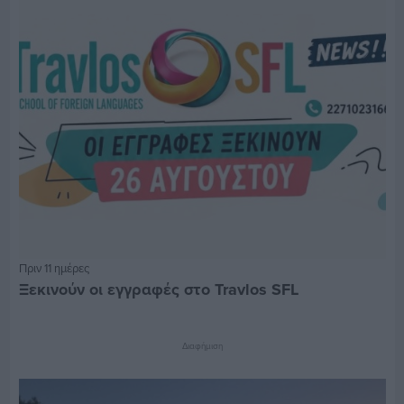
Πριν 11 ημέρες
Ξεκινούν οι εγγραφές στο Travlos SFL
Διαφήμιση