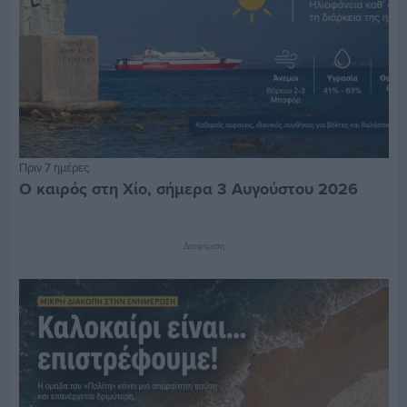
Πριν 7 ημέρες
Ο καιρός στη Χίο, σήμερα 3 Αυγούστου 2026
Διαφήμιση