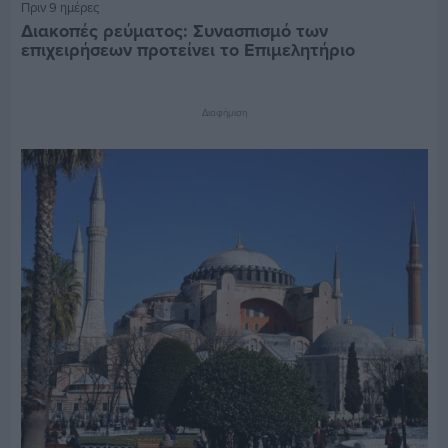
Πριν 9 ημέρες
Διακοπές ρεύματος: Συνασπισμό των
επιχειρήσεων προτείνει το Επιμελητήριο
Διαφήμιση