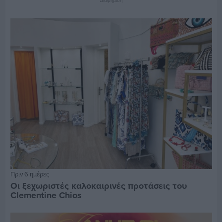
Πριν 6 ημέρες
Οι ξεχωριστές καλοκαιρινές προτάσεις του
Clementine Chios