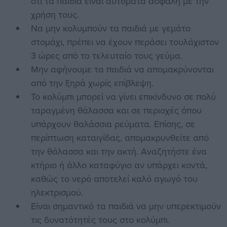
ότι τα παιδιά είναι αυτόματα ασφαλή με την
χρήση τους.
Να μην κολυμπούν τα παιδιά με γεμάτο
στομάχι, πρέπει να έχουν περάσει τουλάχιστον
3 ώρες από το τελευταίο τους γεύμα.
Μην αφήνουμε τα παιδιά να απομακρύνονται
από την ξηρά χωρίς επίβλεψη.
Το κολύμπι μπορεί να γίνει επικίνδυνο σε πολύ
ταραγμένη θάλασσα και σε περιοχές όπου
υπάρχουν θαλάσσια ρεύματα. Επίσης, σε
περίπτωση καταιγίδας, απομακρυνθείτε από
την θάλασσα και την ακτή. Αναζητήστε ένα
κτήριο ή άλλο καταφύγιο αν υπάρχει κοντά,
καθώς το νερό αποτελεί καλό αγωγό του
ηλεκτρισμού.
Είναι σημαντικό τα παιδιά να μην υπερεκτιμούν
τις δυνατότητές τους στο κολύμπι.