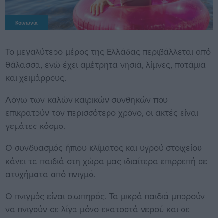
Κοινωνία
Το μεγαλύτερο μέρος της Ελλάδας περιβάλλεται από
θάλασσα, ενώ έχει αμέτρητα νησιά, λίμνες, ποτάμια
και χειμάρρους.
Λόγω των καλών καιρικών συνθηκών που
επικρατούν τον περισσότερο χρόνο, οι ακτές είναι
γεμάτες κόσμο.
Ο συνδυασμός ήπιου κλίματος και υγρού στοιχείου
κάνει τα παιδιά στη χώρα μας ιδιαίτερα επιρρεπή σε
ατυχήματα από πνιγμό.
Ο πνιγμός είναι σιωπηρός. Τα μικρά παιδιά μπορούν
να πνιγούν σε λίγα μόνο εκατοστά νερού και σε