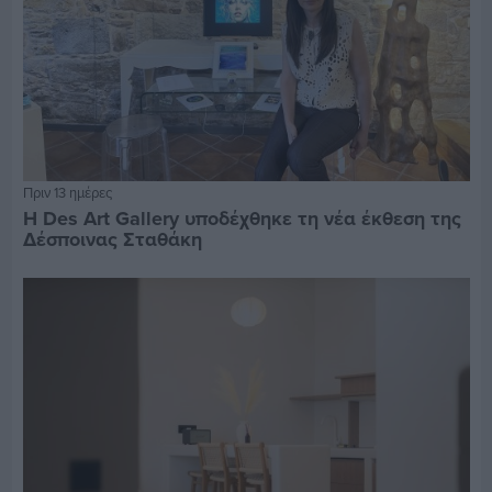
Πριν 13 ημέρες
Η Des Art Gallery υποδέχθηκε τη νέα έκθεση της
Δέσποινας Σταθάκη