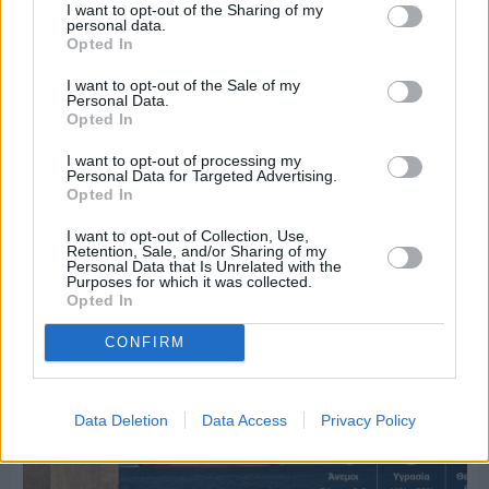
I want to opt-out of the Sharing of my
personal data.
Opted In
I want to opt-out of the Sale of my
Personal Data.
Opted In
Πριν 4 ημέρες
I want to opt-out of processing my
Personal Data for Targeted Advertising.
70 χρόνια ιστορίας και συγκίνησης για το
Opted In
Ανδρεάδειο Γυμνάσιο Βροντάδου
I want to opt-out of Collection, Use,
Retention, Sale, and/or Sharing of my
Personal Data that Is Unrelated with the
Purposes for which it was collected.
Opted In
CONFIRM
Data Deletion
Data Access
Privacy Policy