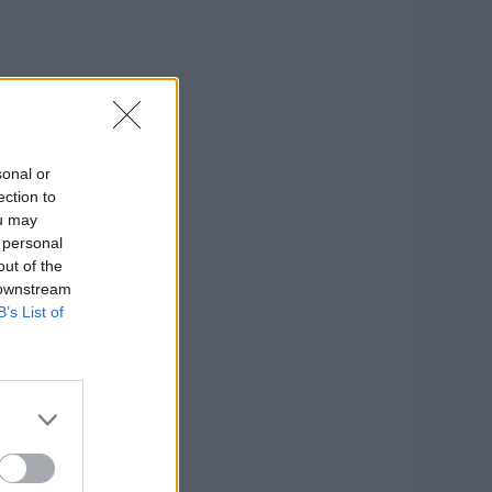
sonal or
ection to
ou may
 personal
out of the
 downstream
B’s List of