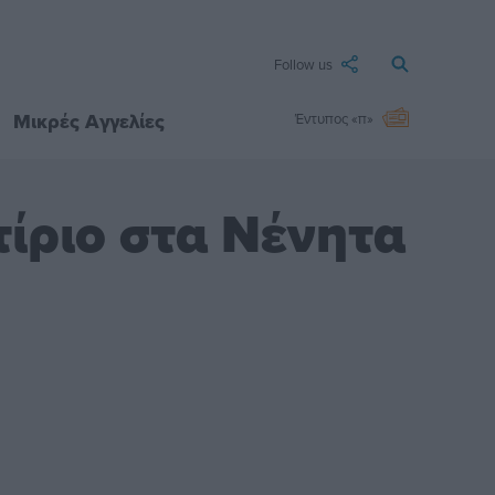
Follow us
Μικρές Αγγελίες
Έντυπος «π»
ίριο στα Νένητα