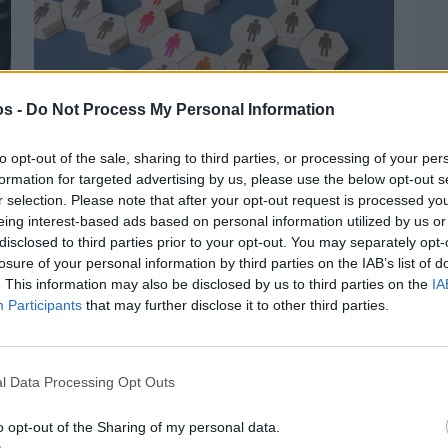
os -
Do Not Process My Personal Information
to opt-out of the sale, sharing to third parties, or processing of your per
formation for targeted advertising by us, please use the below opt-out s
r selection. Please note that after your opt-out request is processed y
eing interest-based ads based on personal information utilized by us or
disclosed to third parties prior to your opt-out. You may separately opt-
Πριν 2 ημέρες
losure of your personal information by third parties on the IAB’s list of
Αδειάζουν τα νησιά – Το δημογραφικό στο
«κόκκινο»
. This information may also be disclosed by us to third parties on the
IA
Participants
that may further disclose it to other third parties.
l Data Processing Opt Outs
o opt-out of the Sharing of my personal data.