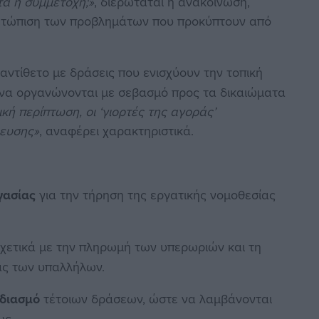
τα η συμμετοχή;»
, διερωτάται η ανακοίνωση,
μετώπιση των προβλημάτων που προκύπτουν από
ι αντίθετο με δράσεις που ενισχύουν την τοπική
ς να οργανώνονται με σεβασμό προς τα δικαιώματα
κή περίπτωση, οι ‘γιορτές της αγοράς’
λευσης»
, αναφέρει χαρακτηριστικά.
:
γασίας
για την τήρηση της εργατικής νομοθεσίας
χετικά με την πληρωμή των υπερωριών και τη
ιας των υπαλλήλων.
εδιασμό
τέτοιων δράσεων, ώστε να λαμβάνονται
υς.