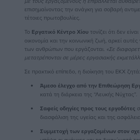
με τους εργαζόμενους ή επιβάλλεται αυθαίρε
επισημαίνοντας την ανάγκη για σοβαρή αντι
τέτοιες πρωτοβουλίες.
Το
Εργατικό Κέντρο Χίου
τονίζει ότι δεν είνα
οικονομία και την κοινωνική ζωή, αρκεί αυτέ
των ανθρώπων που εργάζονται.
«Σε διαφορετι
μετατρέπονται σε μέρες εργασιακής εκμετάλ
Σε πρακτικό επίπεδο, η διοίκηση του ΕΚΧ ζητά
Άμεσο έλεγχο από την Επιθεώρηση Ερ
κατά τη διάρκεια της “Λευκής Νύχτας”.
Σαφείς οδηγίες προς τους εργοδότες
σ
διασφάλιση της υγείας και της ασφάλε
Συμμετοχή των εργαζομένων στον σχ
υπόψη οι ανάγκες και τα δικαιώματά το