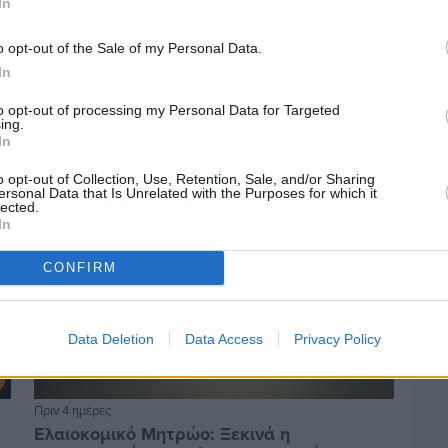
In
ας
Νομοθεσία
o opt-out of the Sale of my Personal Data.
In
to opt-out of processing my Personal Data for Targeted
ing.
In
o opt-out of Collection, Use, Retention, Sale, and/or Sharing
ersonal Data that Is Unrelated with the Purposes for which it
lected.
In
CONFIRM
Data Deletion
Data Access
Privacy Policy
Πριν 4 ημέρες
Ελαιοκομικό Μητρώο: Ξεκινά η