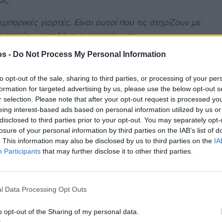
εμπορικές γιορτές. Είναι αυτοί που τις στηρίζουν με
ροστασία»
, καταλήγει η ανακοίνωση,
λέπει τις εργασιακές ανάγκες ενδέχεται να
os -
Do Not Process My Personal Information
τους ίδιους τους εργαζόμενους, αλλά και για τη
.
to opt-out of the sale, sharing to third parties, or processing of your per
formation for targeted advertising by us, please use the below opt-out s
r selection. Please note that after your opt-out request is processed y
eing interest-based ads based on personal information utilized by us or
disclosed to third parties prior to your opt-out. You may separately opt-
losure of your personal information by third parties on the IAB’s list of
στην
Viber ομάδα
μας και δείτε όλες τις ειδήσεις από
. This information may also be disclosed by us to third parties on the
IA
Participants
that may further disclose it to other third parties.
l Data Processing Opt Outs
o opt-out of the Sharing of my personal data.