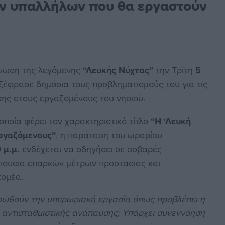
των υπαλλήλων που θα εργαστούν
άνωση της λεγόμενης
“Λευκής Νύχτας”
την Τρίτη
5
ξέφρασε δημόσια τους προβληματισμούς του για τις
σης στους εργαζομένους του νησιού.
ποία φέρει τον χαρακτηριστικό τίτλο
“Η ‘Λευκή
εργαζόμενους”
, η παράταση του ωραρίου
0 μ.μ.
ενδέχεται να οδηγήσει σε σοβαρές
πουσία επαρκών μέτρων προστασίας και
τομέα.
ληρωθούν την υπερωριακή εργασία όπως προβλέπει η
 αντισταθμιστικής ανάπαυσης; Υπάρχει συνεννόηση