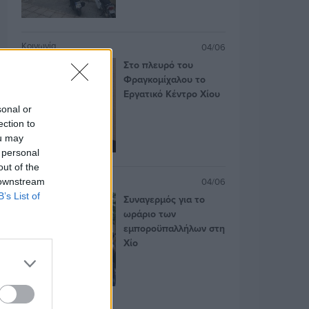
Κοινωνία
04/06
Στο πλευρό του
Φραγκομίχαλου το
Εργατικό Κέντρο Χίου
sonal or
ection to
ou may
 personal
out of the
Κοινωνία
04/06
 downstream
B’s List of
Συναγερμός για το
ωράριο των
εμποροϋπαλλήλων στη
Χίο