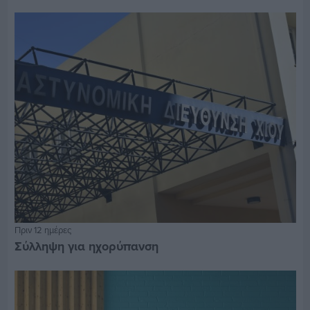
Πριν 12 ημέρες
Σύλληψη για ηχορύπανση