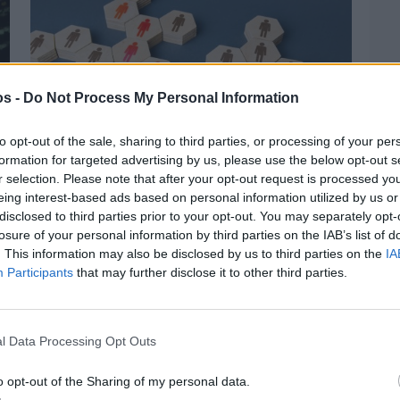
os -
Do Not Process My Personal Information
to opt-out of the sale, sharing to third parties, or processing of your per
formation for targeted advertising by us, please use the below opt-out s
r selection. Please note that after your opt-out request is processed y
eing interest-based ads based on personal information utilized by us or
disclosed to third parties prior to your opt-out. You may separately opt-
losure of your personal information by third parties on the IAB’s list of
Πριν 3 ημέρες
. This information may also be disclosed by us to third parties on the
IA
Αδειάζουν τα νησιά – Το δημογραφικό στο
Participants
that may further disclose it to other third parties.
«κόκκινο»
l Data Processing Opt Outs
o opt-out of the Sharing of my personal data.