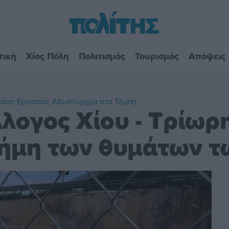
τική
Χίος Πόλη
Πολιτισμός
Τουρισμός
Απόψεις
τάση Εργασίας
#Δυστύχημα στα Τέμπη
λογος Χίου - Τρίωρ
νήμη των θυμάτων 