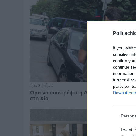
Politischi
If you wish 
sensitive in
confirm you
continue se
information 
further disc
Πριν 3 ημέρες
participants
Ώρα να επιστρέψει η Δημοτική Αστυνομία
Downstream 
στη Χίο
Persona
I want t