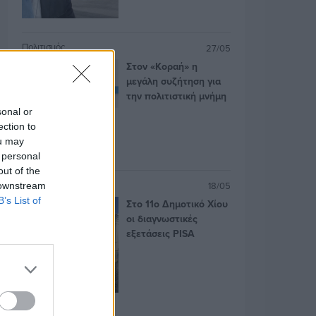
Πολιτισμός
27/05
Στον «Κοραή» η
μεγάλη συζήτηση για
την πολιτιστική μνήμη
sonal or
ection to
ou may
 personal
out of the
Εκπαίδευση
18/05
 downstream
B’s List of
Στο 11ο Δημοτικό Χίου
οι διαγνωστικές
εξετάσεις PISA