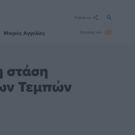
Follow us
Μικρές Αγγελίες
Έντυπος «π»
η στάση
των Τεμπών