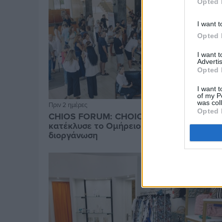
Opted 
I want t
Opted 
I want 
Advertis
Opted 
I want t
of my P
was col
Πριν 2 ημέρες
Opted 
CHIOS FORUM: CHOICES- Πλήθος κόσμου
κατέκλυσε το Ομήρειο για την μεγάλη
διοργάνωση