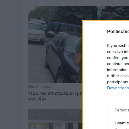
Politischi
If you wish 
sensitive in
confirm you
continue se
information 
further disc
participants
Πριν 2 ημέρες
Downstream 
Ώρα να επιστρέψει η Δημοτική Αστυνομία
στη Χίο
Persona
I want t