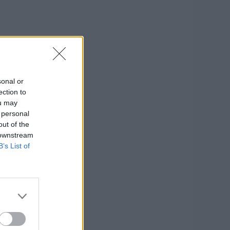
sonal or
ection to
ou may
 personal
out of the
 downstream
B’s List of