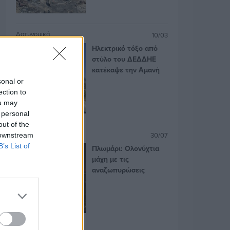
Αστυνομικά
10/03
Ηλεκτρικό τόξο από
στύλο του ΔΕΔΔΗΕ
κατέκαψε την Αμανή
sonal or
ection to
ou may
 personal
out of the
Βόρειο Αιγαίο
30/07
 downstream
B’s List of
Πλωμάρι: Ολονύχτια
μάχη με τις
αναζωπυρώσεις