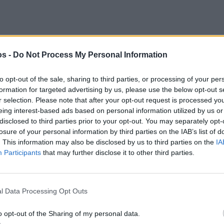
os -
Do Not Process My Personal Information
ραφώτη
,
Διομήδης Τζιώτης
to opt-out of the sale, sharing to third parties, or processing of your per
νη Πατινιώτη
,
Μαρκέλλος Σεζένιας
και
Σωτήρης
formation for targeted advertising by us, please use the below opt-out s
r selection. Please note that after your opt-out request is processed y
eing interest-based ads based on personal information utilized by us or
disclosed to third parties prior to your opt-out. You may separately opt-
losure of your personal information by third parties on the IAB’s list of
. This information may also be disclosed by us to third parties on the
IA
ύνει ανοικτό κάλεσμα προς όλους τους
Participants
that may further disclose it to other third parties.
υς της Αμανής να συμμετάσχουν ενεργά στη
l Data Processing Opt Outs
ιση των δικαιωμάτων των πληγέντων, η
υσικού περιβάλλοντος και η συμβολή στην
o opt-out of the Sharing of my personal data.