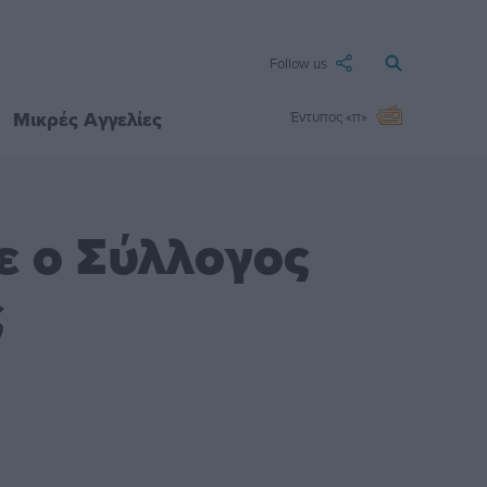
Follow us
Μικρές Αγγελίες
Έντυπος «π»
ε ο Σύλλογος
ς