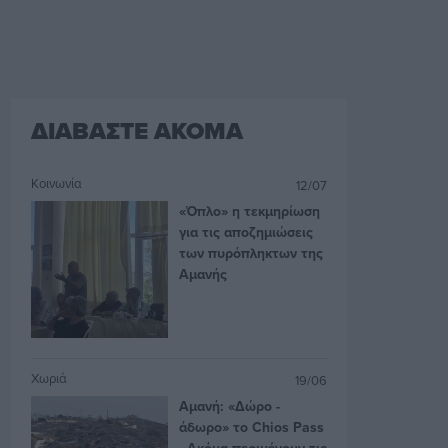
ΔΙΑΒΑΣΤΕ ΑΚΟΜΑ
Κοινωνία
12/07
«Όπλο» η τεκμηρίωση
για τις αποζημιώσεις
των πυρόπληκτων της
Αμανής
Χωριά
19/06
Αμανή: «Δώρο -
άδωρο» το Chios Pass
- Ακόμα περιμένουν τις