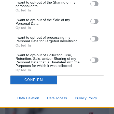
I want to opt-out of the Sharing of my
personal data.
Opted In
I want to opt-out of the Sale of my
Personal Data.
Opted In
I want to opt-out of processing my
Personal Data for Targeted Advertising.
Opted In
I want to opt-out of Collection, Use,
Retention, Sale, and/or Sharing of my
Personal Data that Is Unrelated with the
Purposes for which it was collected.
Πριν 8 ημέρες
Opted In
Τρίτος στη σφαιροβολία στη διεθνή συνάντηση
Ελλάδας–Κύπρου Κ18 ο Δημήτρης Τέλλιος
CONFIRM
Data Deletion
Data Access
Privacy Policy