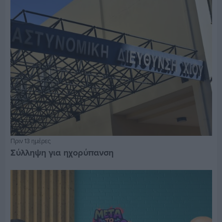
Πριν 13 ημέρες
Σύλληψη για ηχορύπανση