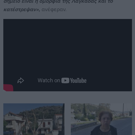
σημείο είναι η ομορφιά της Λαγκάδας και το
κατέστρεψαν»,
ανέφεραν.