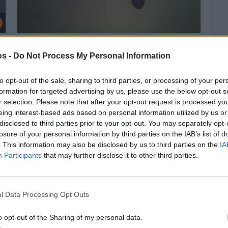
Πριν 2 ημέρες
Ελαιοκομικό Μητρώο: Ξεκινά η
os -
Do Not Process My Personal Information
προετοιμασία των ελαιοπαραγωγών στη
Χίο
to opt-out of the sale, sharing to third parties, or processing of your per
formation for targeted advertising by us, please use the below opt-out s
r selection. Please note that after your opt-out request is processed y
eing interest-based ads based on personal information utilized by us or
disclosed to third parties prior to your opt-out. You may separately opt-
losure of your personal information by third parties on the IAB’s list of
. This information may also be disclosed by us to third parties on the
IA
Participants
that may further disclose it to other third parties.
l Data Processing Opt Outs
o opt-out of the Sharing of my personal data.