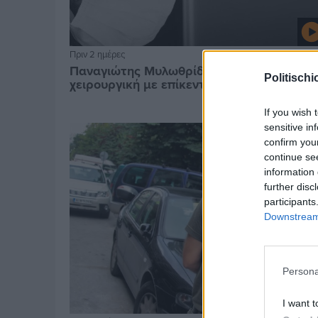
Πριν 2 ημέρες
Παναγιώτης Μυλωθρίδης: Η πλαστική
Politischi
χειρουργική με επίκεντρο τον άνθρωπο
If you wish 
sensitive in
confirm you
continue se
information 
further disc
participants
Downstream 
Persona
I want t