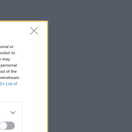
sonal or
ection to
ou may
 personal
out of the
 downstream
B’s List of