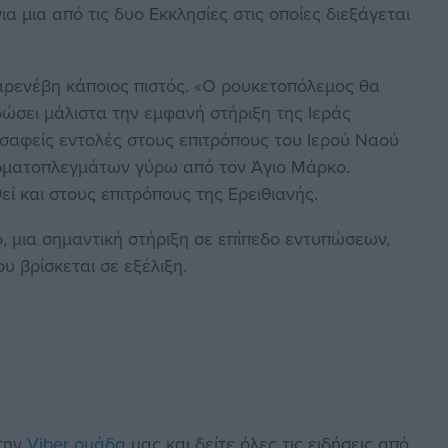
α μια από τις δυο Εκκλησίες στις οποίες διεξάγεται
παρενέβη κάποιος πιστός. «Ο ρουκετοπόλεμος θα
 δώσει μάλιστα την εμφανή στήριξη της Ιεράς
σαφείς εντολές στους επιτρόπους του Ιερού Ναού
υρματοπλεγμάτων γύρω από τον Άγιο Μάρκο.
 και στους επιτρόπους της Ερειθιανής.
ο, μια σημαντική στήριξη σε επίπεδο εντυπώσεων,
υ βρίσκεται σε εξέλιξη.
στην
Viber ομάδα
μας και δείτε όλες τις ειδήσεις από