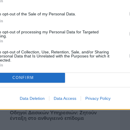
In
Πριν 2 ημέρες
Αδειάζουν τα νησιά – Το δημογραφικό στο
«κόκκινο»
o opt-out of the Sale of my Personal Data.
In
to opt-out of processing my Personal Data for Targeted
ing.
In
o opt-out of Collection, Use, Retention, Sale, and/or Sharing
ersonal Data that Is Unrelated with the Purposes for which it
lected.
In
CONFIRM
Data Deletion
Data Access
Privacy Policy
Πριν 2 ημέρες
Οδηγοί Δασικών Υπηρεσιών: Ζητούν
ένταξη στο ανθυγιεινό επίδομα