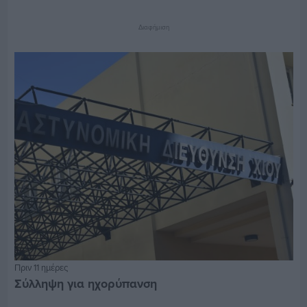
Διαφήμιση
Πριν 11 ημέρες
Σύλληψη για ηχορύπανση