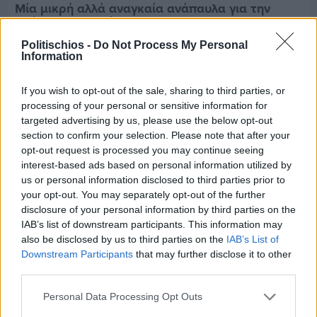
Μία μικρή αλλά αναγκαία ανάπαυλα για την
ομάδα του «Πολίτη»
Politischios -
Do Not Process My Personal
Information
If you wish to opt-out of the sale, sharing to third parties, or
processing of your personal or sensitive information for
targeted advertising by us, please use the below opt-out
section to confirm your selection. Please note that after your
opt-out request is processed you may continue seeing
interest-based ads based on personal information utilized by
us or personal information disclosed to third parties prior to
your opt-out. You may separately opt-out of the further
disclosure of your personal information by third parties on the
IAB’s list of downstream participants. This information may
also be disclosed by us to third parties on the
IAB’s List of
Downstream Participants
that may further disclose it to other
Πριν 7 ημέρες
third parties.
Τρίτος στη σφαιροβολία στη διεθνή συνάντηση
Ελλάδας–Κύπρου Κ18 ο Δημήτρης Τέλλιος
Personal Data Processing Opt Outs