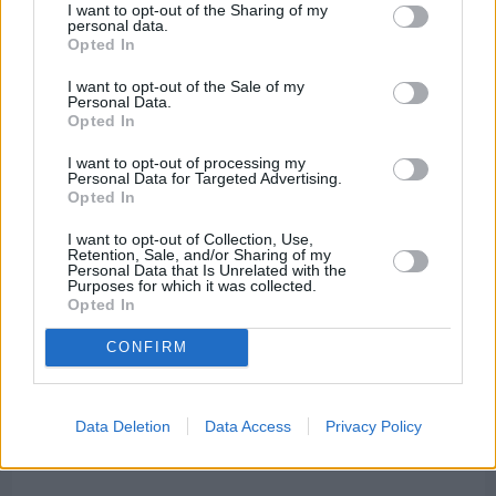
Εργασίες ασφαλτόστρωσης σε τρεις οδούς του
I want to opt-out of the Sharing of my
Βαρβασίου
personal data.
Opted In
I want to opt-out of the Sale of my
Personal Data.
Opted In
I want to opt-out of processing my
Personal Data for Targeted Advertising.
Opted In
I want to opt-out of Collection, Use,
Retention, Sale, and/or Sharing of my
Personal Data that Is Unrelated with the
Purposes for which it was collected.
Opted In
CONFIRM
Πριν 5 ημέρες
Data Deletion
Data Access
Privacy Policy
Διακοπές ρεύματος: Συνασπισμό των
επιχειρήσεων προτείνει το Επιμελητήριο