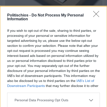
Πριν 5 ημέρες
Τρίτος στη σφαιροβολία στη διεθνή συνάντηση
Politischios -
Do Not Process My Personal
Ελλάδας–Κύπρου Κ18 ο Δημήτρης Τέλλιος
Information
If you wish to opt-out of the sale, sharing to third parties, or
processing of your personal or sensitive information for
targeted advertising by us, please use the below opt-out
section to confirm your selection. Please note that after your
opt-out request is processed you may continue seeing
interest-based ads based on personal information utilized by
us or personal information disclosed to third parties prior to
your opt-out. You may separately opt-out of the further
disclosure of your personal information by third parties on the
IAB’s list of downstream participants. This information may
also be disclosed by us to third parties on the
IAB’s List of
Downstream Participants
that may further disclose it to other
third parties.
Personal Data Processing Opt Outs
Πριν 5 ημέρες