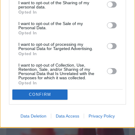
I want to opt-out of the Sharing of my
personal data.
Opted In
Πριν 7 ημέρες
I want to opt-out of the Sale of my
Personal Data.
Τρίτος στη σφαιροβολία στη διεθνή συνάντηση
Opted In
Ελλάδας–Κύπρου Κ18 ο Δημήτρης Τέλλιος
I want to opt-out of processing my
Personal Data for Targeted Advertising.
Opted In
I want to opt-out of Collection, Use,
Retention, Sale, and/or Sharing of my
Personal Data that Is Unrelated with the
Purposes for which it was collected.
Opted In
CONFIRM
Data Deletion
Data Access
Privacy Policy