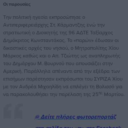
Οι παρουσίες
Την πολιτική ηγεσία εκπροσώπησε ο
Αντιπεριφερειάρχης Στ. Κάρμαντζης ενώ την
στρατιωτική ο Διοικητής της 96 ΑΔΤΕ Ταξίαρχος
Δημόκριτος Κωνσταντάκος. Το «παρών» έδωσαν οι
δικαστικές αρχές του νησιού, ο Μητροπολίτης Χίου
Μάρκος καθώς και ο Απ. Τζιώτης ως αναπληρωτής
του Δημάρχου Μ. Βουρνού που απουσιάζει στην
Αμερική. Παράλληλα απέναντι από την εξέδρα των
επισήμων παρέστησαν εκπρόσωποι του ΣΥΡΙΖΑ Χίου
με τον Ανδρέα Μιχαηλίδη να επιλέγει τη Βολισσό για
ης
να παρακολουθήσει την παρέλαση της 25
Μαρτίου.
@ Δείτε πλήρες φωτορεπορτάζ
στη σελίδα του «π» στο Facebook.