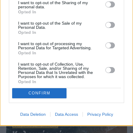
I want to opt-out of the Sharing of my
personal data.
Opted In
I want to opt-out of the Sale of my
Personal Data.
Opted In
I want to opt-out of processing my
Personal Data for Targeted Advertising.
Opted In
I want to opt-out of Collection, Use,
Retention, Sale, and/or Sharing of my
Personal Data that Is Unrelated with the
Purposes for which it was collected.
Opted In
Πριν 3 ημέρες
Ο καιρός στη Χίο, σήμερα 3 Αυγούστου 2026
CONFIRM
Διαφήμιση
Data Deletion
Data Access
Privacy Policy