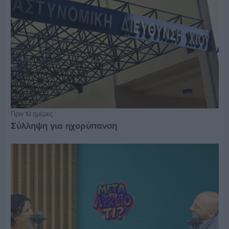
Πριν 10 ημέρες
Σύλληψη για ηχορύπανση