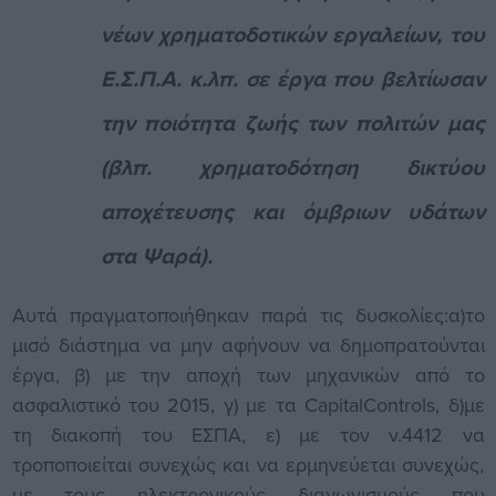
νέων χρηματοδοτικών εργαλείων, του
Ε.Σ.Π.Α. κ.λπ. σε έργα που βελτίωσαν
την ποιότητα ζωής των πολιτών μας
(βλπ. χρηματοδότηση δικτύου
αποχέτευσης και όμβριων υδάτων
στα Ψαρά).
Αυτά πραγματοποιήθηκαν παρά τις δυσκολίες:α)το
μισό διάστημα να μην αφήνουν να δημοπρατούνται
έργα, β) με την αποχή των μηχανικών από το
ασφαλιστικό του 2015, γ) με τα CapitalControls, δ)με
τη διακοπή του ΕΣΠΑ, ε) με τον ν.4412 να
τροποποιείται συνεχώς και να ερμηνεύεται συνεχώς,
με τους ηλεκτρονικούς διαγωνισμούς που