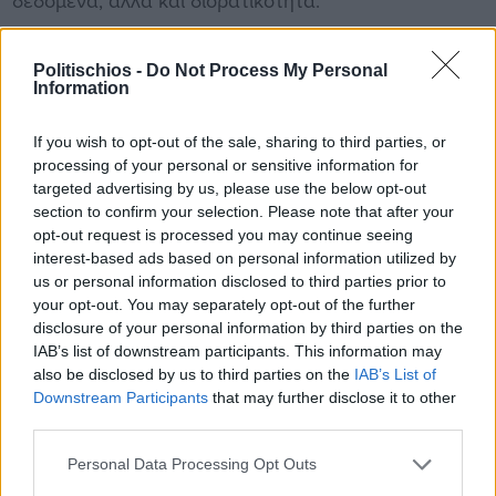
δεδομένα, αλλά και διορατικότητα.
Διαφήμιση
Politischios -
Do Not Process My Personal
Information
Ο τουρισμός πρέπει να δένει με άλλους τομείς όπως
τον πολιτισμό, τον αθλητισμό, την υγεία, το φυσικό
If you wish to opt-out of the sale, sharing to third parties, or
και δομημένο περιβάλλον, την εκπαίδευση, τη
processing of your personal or sensitive information for
targeted advertising by us, please use the below opt-out
λαογραφία, την παραγωγή κ.λπ..
section to confirm your selection. Please note that after your
opt-out request is processed you may continue seeing
Να αναπτύσσονται δράσεις γνωριμίας με τον τόπο
interest-based ads based on personal information utilized by
ειδικά γνωριμίας της ιδιαίτερης κουλτούρας του
us or personal information disclosed to third parties prior to
τόπου υλικής και άυλης. Σύνδεσης των μνημείων
your opt-out. You may separately opt-out of the further
disclosure of your personal information by third parties on the
μεταξύ τους και ανάδειξη τους μέσα από διάφορες
IAB’s list of downstream participants. This information may
δράσεις υψηλής προστιθέμενης αξίας. Δεν
also be disclosed by us to third parties on the
IAB’s List of
χρειάζονται χιλιάδες εκδηλώσεις αλλά μία, δύο, άντε
Downstream Participants
that may further disclose it to other
τρεις ποιοτικές το χρόνο, που θα καθορίζουν το
third parties.
τουριστικό μέλλον του τόπου.
Personal Data Processing Opt Outs