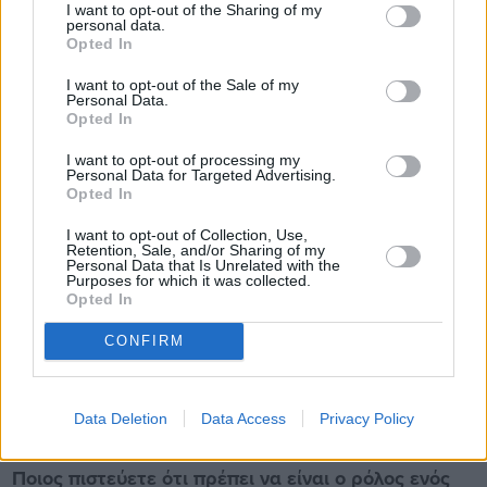
I want to opt-out of the Sharing of my
personal data.
Μπορούμε να «εκμεταλλευτούμε» τα
Opted In
εκατομμύρια απόδημων Ελλήνων
I want to opt-out of the Sale of my
Personal Data.
Opted In
δεύτερης και τρίτης γενιάς, που
I want to opt-out of processing my
επιθυμούν να γνωρίσουν καλύτερα την
Personal Data for Targeted Advertising.
Opted In
Ελλάδα, την ιστορία της, την
I want to opt-out of Collection, Use,
Retention, Sale, and/or Sharing of my
κουλτούρα της τα ήθη και τα έθιμά της.
Personal Data that Is Unrelated with the
Purposes for which it was collected.
Opted In
Όλα αυτά θα πρέπει να γίνουν με
CONFIRM
σεβασμό.
Data Deletion
Data Access
Privacy Policy
Ποιος πιστεύετε ότι πρέπει να είναι ο ρόλος ενός