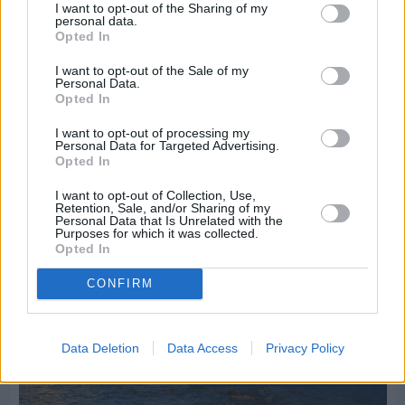
I want to opt-out of the Sharing of my
personal data.
Opted In
Πριν 3 ημέρες
I want to opt-out of the Sale of my
70 χρόνια ιστορίας και συγκίνησης για το
Personal Data.
Opted In
Ανδρεάδειο Γυμνάσιο Βροντάδου
I want to opt-out of processing my
Personal Data for Targeted Advertising.
Opted In
I want to opt-out of Collection, Use,
Retention, Sale, and/or Sharing of my
Personal Data that Is Unrelated with the
Purposes for which it was collected.
Opted In
CONFIRM
Data Deletion
Data Access
Privacy Policy