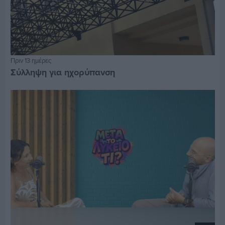
Πριν 13 ημέρες
Σύλληψη για ηχορύπανση