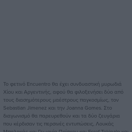
Το φετινό Encuentro θα έχει συνδυαστική μυρωδιά
Χίου και Αργεντινής, αφού θα φιλοξενήσει δύο από
τους διασημότερους μαέστρους παγκοσμίως, τον
Sebastian Jimenez και την Joanna Gomes. Στο
διαγωνισμό θα παρευρεθούν και τα δύο ζευγάρια
που κέρδισαν τις περσινές εντυπώσεις, Λουκάς
Μπαλοκάς και Γεωργία Πρίσκου και Esref Tekinalp και