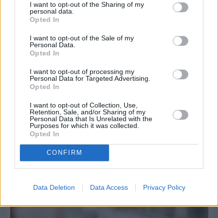
I want to opt-out of the Sharing of my
personal data.
Opted In
I want to opt-out of the Sale of my
Personal Data.
Opted In
I want to opt-out of processing my
Personal Data for Targeted Advertising.
Opted In
I want to opt-out of Collection, Use,
Retention, Sale, and/or Sharing of my
Personal Data that Is Unrelated with the
Purposes for which it was collected.
Opted In
CONFIRM
Πριν 8 ημέρες
Τρίτος στη σφαιροβολία στη διεθνή συνάντηση
Ελλάδας–Κύπρου Κ18 ο Δημήτρης Τέλλιος
Data Deletion
Data Access
Privacy Policy