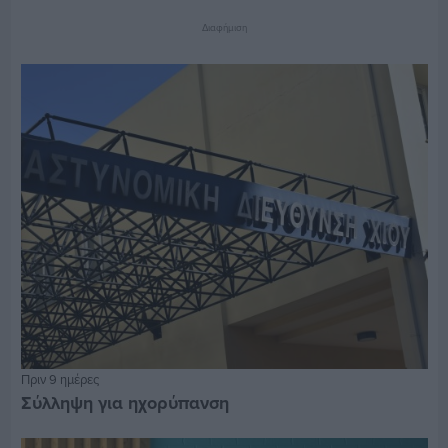
Διαφήμιση
Πριν 9 ημέρες
Σύλληψη για ηχορύπανση