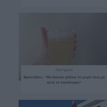
Πριν 1 χρόνο
Βροντάδος - "Θα έκαναν μπάνιο το μωρό τους με
αυτό το λασπόνερο;"