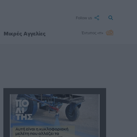
Follow us
Μικρές Αγγελίες
Έντυπος «π»