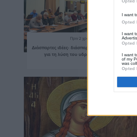
Opted 
I want t
Opted 
I want 
Advertis
Πριν 2 χρόνια
Opted 
Διάσπαρτες ιδέες- διάσπαρτος και ο σχεδιασμός
για τη λύση του υδρευτικού στη Χίο
I want t
of my P
was col
Opted 