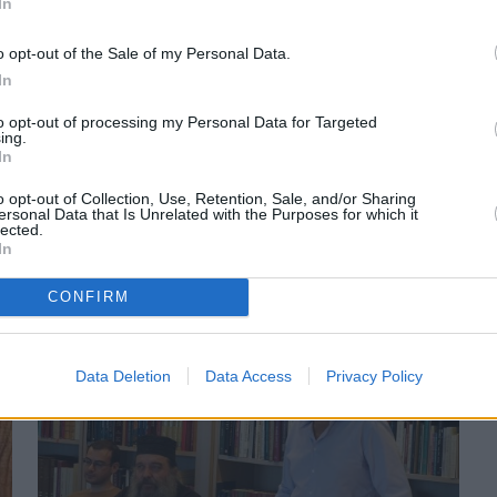
In
o opt-out of the Sale of my Personal Data.
In
to opt-out of processing my Personal Data for Targeted
ing.
Πριν 2 χρόνια
In
Νεκρολογία: Καπετάν Βασίλης Σιταράς
o opt-out of Collection, Use, Retention, Sale, and/or Sharing
ersonal Data that Is Unrelated with the Purposes for which it
lected.
In
CONFIRM
Data Deletion
Data Access
Privacy Policy