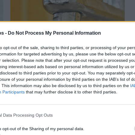
os -
Do Not Process My Personal Information
to opt-out of the sale, sharing to third parties, or processing of your per
formation for targeted advertising by us, please use the below opt-out s
r selection. Please note that after your opt-out request is processed y
Πριν 2 χρόνια
eing interest-based ads based on personal information utilized by us or
Επίλυση υδρευτικού – Παράκαμψη Βροντάδου:
disclosed to third parties prior to your opt-out. You may separately opt-
Απλές σκέψεις για δύο φλέγοντα ζητήματα
losure of your personal information by third parties on the IAB’s list of
. This information may also be disclosed by us to third parties on the
IA
Participants
that may further disclose it to other third parties.
l Data Processing Opt Outs
o opt-out of the Sharing of my personal data.