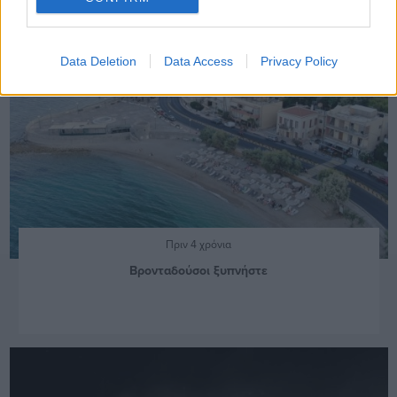
Data Deletion
Data Access
Privacy Policy
Πριν 4 χρόνια
Βρονταδούσοι ξυπνήστε