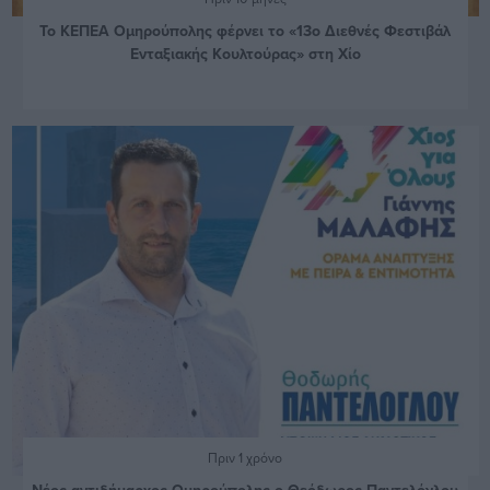
Το ΚΕΠΕΑ Ομηρούπολης φέρνει το «13ο Διεθνές Φεστιβάλ
Ενταξιακής Κουλτούρας» στη Χίο
Πριν 1 χρόνο
Νέος αντιδήμαρχος Ομηρούπολης ο Θεόδωρος Παντελόγλου