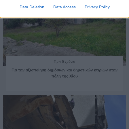
Data Deletion
Data Access
Privacy Policy
Πριν 5 χρόνια
Για την αξιοποίηση δημόσιων και δημοτικών κτιρίων στην
πόλη της Χίου