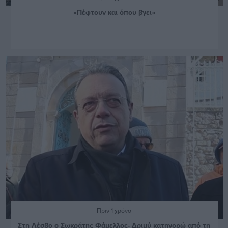
«Πέφτουν και όπου βγει»
Πριν 1 χρόνο
Στη Λέσβο ο Σωκράτης Φάμελλος- Δριμύ κατηγορώ από τη