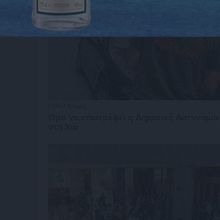
Πριν 3 ημέρες
Ώρα να επιστρέψει η Δημοτική Αστυνομία
στη Χίο