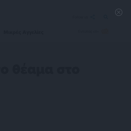
Follow us
Μικρές Αγγελίες
Έντυπος «π»
το θέαμα στο