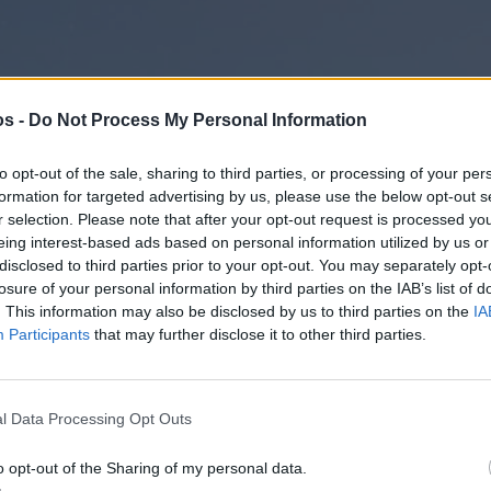
τητη εκτός έδρας (8-2-0) για την εγχώρια Λίγκα. Θα
2-3 G σε απόδοση 1.90.
os -
Do Not Process My Personal Information
στην
Viber ομάδα
μας και δείτε όλες τις ειδήσεις από
to opt-out of the sale, sharing to third parties, or processing of your per
formation for targeted advertising by us, please use the below opt-out s
r selection. Please note that after your opt-out request is processed y
eing interest-based ads based on personal information utilized by us or
disclosed to third parties prior to your opt-out. You may separately opt-
losure of your personal information by third parties on the IAB’s list of
. This information may also be disclosed by us to third parties on the
IA
Participants
that may further disclose it to other third parties.
l Data Processing Opt Outs
o opt-out of the Sharing of my personal data.