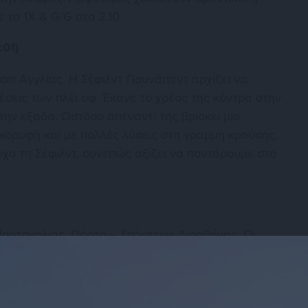
το 1Χ & G/G στο 2.10.
:01)
π Αγγλίας. Η Σέφιλντ Γιουνάιτεντ αρχίζει να
θέσεις των πλέι οφ. Έκανε το χρέος της κόντρα στην
 την εξάδα. Ωστόσο απέναντί της βρίσκει μια
 κορυφή και με πολλές λύσεις στη γραμμή κρούσης.
χο τη Σέφιλντ, συνεπώς αξίζει να ποντάρουμε στο
Πορτογαλίας, Πόρτο – Σπόρτινγκ Λισαβόνας. Οι
ατηρήσουν τη διαφορά των πέντε βαθμών που τους
ως δεν βρίσκονται στα καλύτερά τους, την
ς Κάζα Πία. Η Σπόρτινγκ είναι αναγκασμένη να