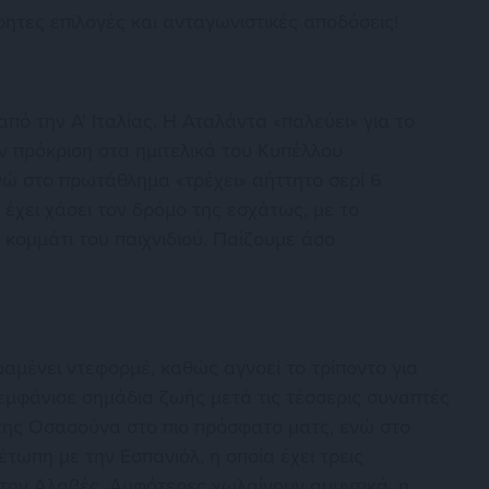
έτρητες επιλογές και ανταγωνιστικές αποδόσεις!
από την Α' Ιταλίας. Η Αταλάντα «παλεύει» για το
ν πρόκριση στα ημιτελικά του Κυπέλλου
ενώ στο πρωτάθλημα «τρέχει» αήττητο σερί 6
 έχει χάσει τον δρόμο της εσχάτως, με το
 κομμάτι του παιχνιδιού. Παίζουμε άσο
ραμένει ντεφορμέ, καθώς αγνοεί το τρίποντο για
εμφάνισε σημάδια ζωής μετά τις τέσσερις συναπτές
 της Οσασούνα στο πιο πρόσφατο ματς, ενώ στο
τωπη με την Εσπανιόλ, η οποία έχει τρεις
 την Αλαβές. Αμφότερες χωλαίνουν αμυντικά, η