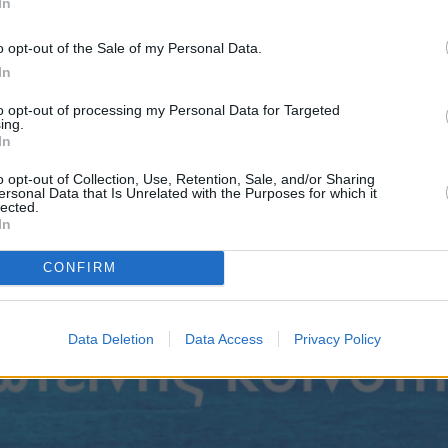
In
o opt-out of the Sale of my Personal Data.
In
to opt-out of processing my Personal Data for Targeted
ing.
In
o opt-out of Collection, Use, Retention, Sale, and/or Sharing
ersonal Data that Is Unrelated with the Purposes for which it
lected.
In
CONFIRM
Πριν 3 ημέρες
Ελαιοκομικό Μητρώο: Ξεκινά η
προετοιμασία των ελαιοπαραγωγών στη
Data Deletion
Data Access
Privacy Policy
Χίο