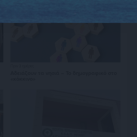
Πριν 3 ημέρες
Αδειάζουν τα νησιά – Το δημογραφικό στο
«κόκκινο»