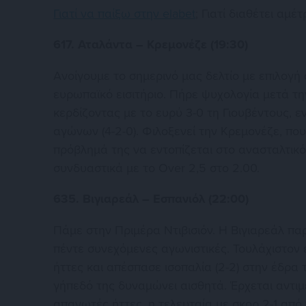
Γιατί να παίξω στην elabet
; Γιατί διαθέτει αμ
617. Αταλάντα – Κρεμονέζε (19:30)
Ανοίγουμε το σημερινό μας δελτίο με επιλογή 
ευρωπαϊκό εισιτήριο. Πήρε ψυχολογία μετά τη
κερδίζοντας με το ευρύ 3-0 τη Γιουβέντους, 
αγώνων (4-2-0). Φιλοξενεί την Κρεμονέζε, που
πρόβλημά της να εντοπίζεται στο ανασταλτικό
συνδυαστικά με το Over 2,5 στο 2.00.
635. Βιγιαρεάλ – Εσπανιόλ (22:00)
Πάμε στην Πριμέρα Ντιβισιόν. Η Βιγιαρεάλ πα
πέντε συνεχόμενες αγωνιστικές. Τουλάχιστον 
ήττες και απέσπασε ισοπαλία (2-2) στην έδρα
γήπεδό της δυναμώνει αισθητά. Έρχεται αντιμέ
απανωτές ήττες, η τελευταία με σκορ 2-1 από