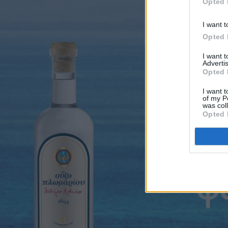
Opted 
I want t
Opted 
I want 
Advertis
Opted 
I want t
of my P
was col
Opted 
Πριν 2 ημέρες
Παναγιώτης Μυλωθρίδης: Η πλαστική
χειρουργική με επίκεντρο τον άνθρωπο