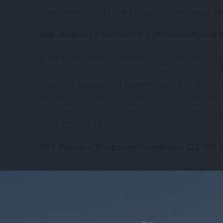
έδρα πάντως έχει ένα ελαφρύ προβάδισμα. Με 
636. Σέφιλντ Γιουνάιτεντ – Μίντλεσμπρο (22
Η επόμενη πρόταση έρχεται από την Τσάμπιονσι
κλείνει την απόσταση που τη χωρίζει από τις 
Όξφορντ, κέρδισε 3-1 και πλησίασε στο -8 από
Μίντλεσμπρο που παραμονεύει στο -1 από την
Συνήθως ανοίγουν τα μεταξύ τους με γηπεδού
Over 2,5 του 1.80.
637. Πόρτο – Σπόρτινγκ Λισαβόνας (22:45)
Κλείνουμε με το παραδοσιακό ντέρμπι της Α' 
«δράκοι» θα επιδιώξουν να αυξήσουν ή να δι
χωρίζει από την αποψινή τους αντίπαλο. Πάντ
προηγούμενη στροφή έχασαν 2-1 στην έδρα τη