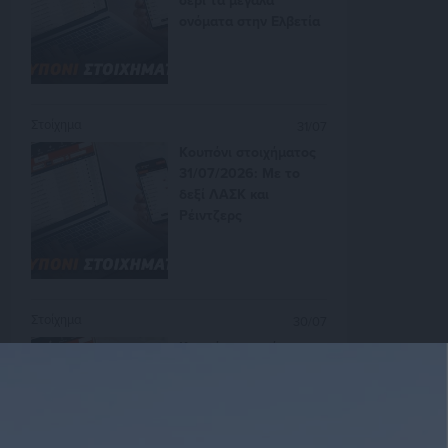
ονόματα στην Ελβετία
Στοίχημα
31/07
Κουπόνι στοιχήματος
31/07/2026: Με το
δεξί ΛΑΣΚ και
Ρέιντζερς
Στοίχημα
30/07
Κουπόνι στοιχήματος
30/07/2026:
Προσφέρουν θέαμα οι
ελληνικές ομάδες στην
Ευρώπη