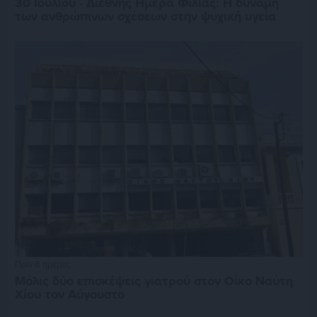
30 Ιουλίου - Διεθνής Ημέρα Φιλίας: Η δύναμη
των ανθρώπινων σχέσεων στην ψυχική υγεία
Πριν 8 ημέρες
Μόλις δύο επισκέψεις γιατρού στον Οίκο Ναύτη
Χίου τον Αύγουστο