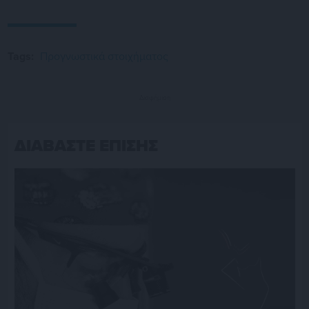
Tags:
Προγνωστικά στοιχήματος
Διαφήμιση
ΔΙΑΒΑΣΤΕ ΕΠΙΣΗΣ