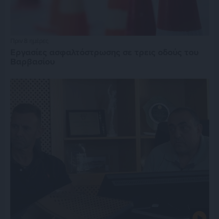
Πριν 8 ημέρες
Εργασίες ασφαλτόστρωσης σε τρεις οδούς του
Βαρβασίου