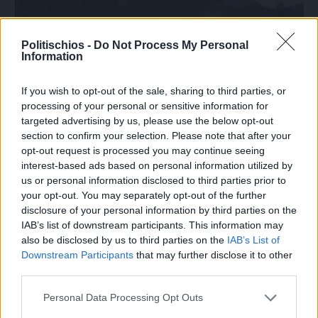
Politischios -
Do Not Process My Personal
Information
If you wish to opt-out of the sale, sharing to third parties, or
processing of your personal or sensitive information for
targeted advertising by us, please use the below opt-out
section to confirm your selection. Please note that after your
opt-out request is processed you may continue seeing
interest-based ads based on personal information utilized by
us or personal information disclosed to third parties prior to
Πριν 5 ημέρες
your opt-out. You may separately opt-out of the further
70 χρόνια ιστορίας και συγκίνησης για το
disclosure of your personal information by third parties on the
Ανδρεάδειο Γυμνάσιο Βροντάδου
IAB’s list of downstream participants. This information may
also be disclosed by us to third parties on the
IAB’s List of
Downstream Participants
that may further disclose it to other
third parties.
Personal Data Processing Opt Outs