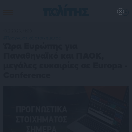
19.2.2026, 11:09
#Προγνωστικά στοιχήματος
Ώρα Ευρώπης για
Παναθηναϊκό και ΠΑΟΚ,
μεγάλες ευκαιρίες σε Europa -
Conference