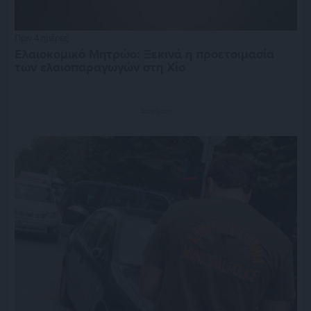
Πριν 4 ημέρες
Ελαιοκομικό Μητρώο: Ξεκινά η προετοιμασία
των ελαιοπαραγωγών στη Χίο
Διαφήμιση