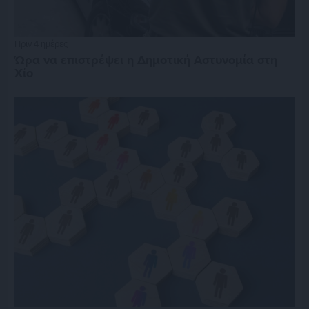
Πριν 4 ημέρες
Ώρα να επιστρέψει η Δημοτική Αστυνομία στη
Χίο