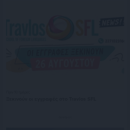
Πριν 10 ημέρες
Ξεκινούν οι εγγραφές στο Travlos SFL
Διαφήμιση