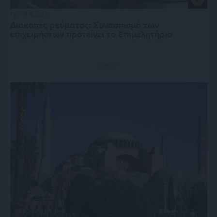
Πριν 8 ημέρες
Διακοπές ρεύματος: Συνασπισμό των
επιχειρήσεων προτείνει το Επιμελητήριο
Διαφήμιση