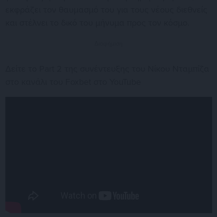
εκφράζει τον θαυμασμό του για τους νέους διεθνείς
και στέλνει το δικό του μήνυμα προς τον κόσμο.
Διαφήμιση
Δείτε το Part 2 της συνέντευξης του Νίκου Νταμπίζα
στο κανάλι του Foxbet στο YouTube