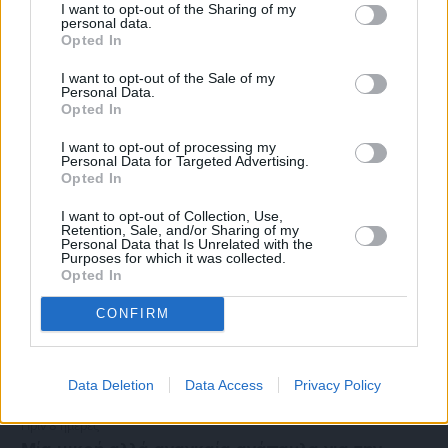
Ο καιρός στη Χίο, σήμερα 3 Αυγούστου 2026
I want to opt-out of the Sharing of my
personal data.
Opted In
Διαφήμιση
I want to opt-out of the Sale of my
Personal Data.
Opted In
I want to opt-out of processing my
Personal Data for Targeted Advertising.
Opted In
I want to opt-out of Collection, Use,
Retention, Sale, and/or Sharing of my
Personal Data that Is Unrelated with the
Purposes for which it was collected.
Opted In
CONFIRM
Data Deletion
Data Access
Privacy Policy
Πριν 8 ημέρες