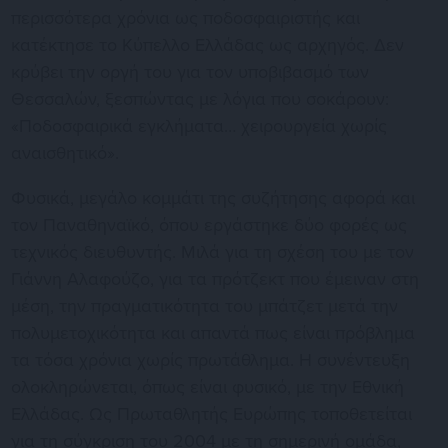
περισσότερα χρόνια ως ποδοσφαιριστής και
κατέκτησε το Κύπελλο Ελλάδας ως αρχηγός. Δεν
κρύβει την οργή του για τον υποβιβασμό των
Θεσσαλών, ξεσπώντας με λόγια που σοκάρουν:
«Ποδοσφαιρικά εγκλήματα… χειρουργεία χωρίς
αναισθητικό».
Φυσικά, μεγάλο κομμάτι της συζήτησης αφορά και
τον Παναθηναϊκό, όπου εργάστηκε δύο φορές ως
τεχνικός διευθυντής. Μιλά για τη σχέση του με τον
Γιάννη Αλαφούζο, για τα πρότζεκτ που έμειναν στη
μέση, την πραγματικότητα του μπάτζετ μετά την
πολυμετοχικότητα και απαντά πως είναι πρόβλημα
τα τόσα χρόνια χωρίς πρωτάθλημα. Η συνέντευξη
ολοκληρώνεται, όπως είναι φυσικό, με την Εθνική
Ελλάδας. Ως Πρωταθλητής Ευρώπης τοποθετείται
για τη σύγκριση του 2004 με τη σημερινή ομάδα,