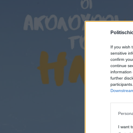
Ακολουθήστε μας στο
Google News
. Μπείτε 
τη Χίο και το Βόρειο Αιγαίο.
Politischi
Ειδήσεις σήμερα
If you wish 
sensitive in
confirm you
continue se
information 
Tags:
Προγνωστικά στοιχήματος
further disc
participants
Downstream 
ΔΙΑΒΑΣΤΕ ΕΠΙΣΗΣ
Persona
I want t