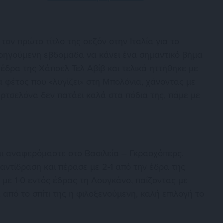
ον πρώτο τίτλο της σεζόν στην Ιταλία για το
ροηγούμενη εβδομάδα να κάνει ένα σημαντικό βήμα
έδρα της Χάποελ Τελ Αβίβ και τελικά ηττήθηκε με
 φέτος που «λυγίζει» στη Μπολόνια, χάνοντας με
αρτσελόνα δεν πατάει καλά στα πόδια της, πάμε με
αι αναφερόμαστε στο Βασιλεία – Γκρασχόπερς.
ε αντίδραση και πέρασε με 2-1 από την έδρα της
με 1-0 εντός έδρας τη Λουγκάνο, παίζοντας με
 από το σπίτι της η φιλοξενούμενη, καλή επιλογή το