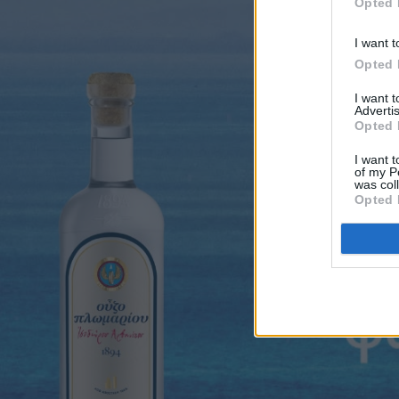
Opted 
I want t
Opted 
I want 
Advertis
Opted 
I want t
of my P
Πριν 3 ημέρες
was col
Παναγιώτης Μυλωθρίδης: Η πλαστική
Opted 
χειρουργική με επίκεντρο τον άνθρωπο