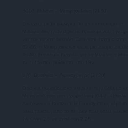
5003. Μιλάνο – Μπαρτσελόνα (21:30)
Συνέχεια με Ευρωλίγκα. Το μπουστάρισμα από τ
Μιλάνο, δεν ήταν αρκετό, προκειμένου την π
για την πρώτη δεκάδα. Ξεκίνησε άσχημα στην 
92-86. Η Μπαρτσελόνα έγινε μία ακόμα ομάδα
85-80. Σπουδαίο παιχνίδι για το Μιλάνο, η Μπ
το 1 (-1.5) που βρίσκεται στο 1.92.
976. Βασιλεία – Γκρασχόπερς (21:30)
Ώρα για παραδοσιακό ντέρμπι στην Ελβετία κ
Μετά από τρία ματς χωρίς νίκη (0-1-2), έβγαλ
Λωζάννης η Βασιλεία. Η Γκρασχόπερς κέρδισε 
δέκα παίκτες από το 19’. Δεν πάει καλά μακριά
1 & Over 2,5 σε απόδοση 2.25.