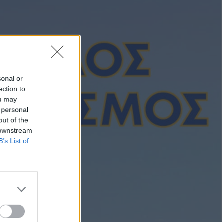
Στοίχημα
29/07
Κουπόνι στοιχήματος
29/07/2026: Συνεχίζει
τον χαβά της η ΑΕΚ
sonal or
ection to
ou may
 personal
out of the
Στοίχημα
28/07
 downstream
B’s List of
Κουπόνι στοιχήματος
28/07/2026: Πιστεύει
στο όνειρο η Χαρτς