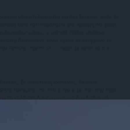
ρέζικο ντέρμπι. Νέα ήττα για την Τότεναμ, αυτή τη
άσταση είναι κάτι παραπάνω από κρίσιμη. Με βάση
 τελευταίους μήνες, η Κρίσταλ Πάλας στάθηκε
εστερ Γιουνάιτεντ, αλλά έφυγε με σκυμμένο το
 την Τότεναμ, πρέπει να το πάρει με κάθε κόστος,
Γαλλίας. Σε περίπτωση ισοπαλίας, θα πάνε
ολλές ευκαιρίες, στο τέλος έχασε με 3-2 στην έδρα
για τα καλά στη Λανς, έμεινε για δύο διαδοχικά
την έδρα του Στρασβούργου. Αμφότερες πολύ
 κάτι που πληρώνει 3.55.