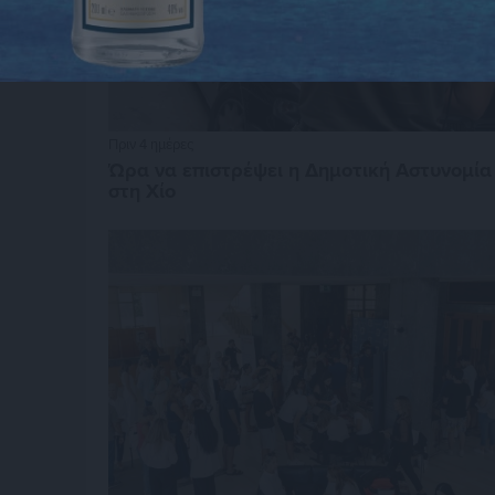
Πριν 4 ημέρες
Ώρα να επιστρέψει η Δημοτική Αστυνομία
στη Χίο