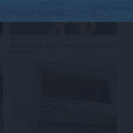
Πριν 4 ημέρες
Αδειάζουν τα νησιά – Το δημογραφικό στο
«κόκκινο»