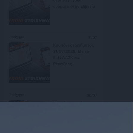
ονόματα στην Ελβετία
Στοίχημα
31/07
Κουπόνι στοιχήματος
31/07/2026: Με το
δεξί ΛΑΣΚ και
Ρέιντζερς
Στοίχημα
30/07
Κουπόνι στοιχήματος
30/07/2026:
Προσφέρουν θέαμα οι
ελληνικές ομάδες στην
Ευρώπη