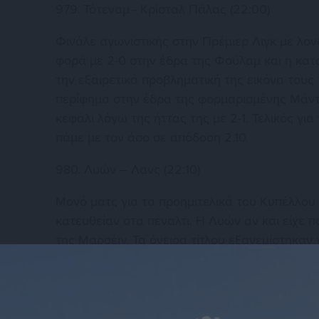
979. Τότεναμ - Κρίσταλ Πάλας (22:00)
Φινάλε αγωνιστικής στην Πρέμιερ Λιγκ με λονδ
φορά με 2-0 στην έδρα της Φούλαμ και η κατ
την εξαιρετικά προβληματική της εικόνα τους
περίφημα στην έδρα της φορμαρισμένης Μάντσ
κεφάλι λόγω της ήττας της με 2-1. Τελικός για
πάμε με τον άσο σε απόδοση 2.10.
980. Λυών – Λανς (22:10)
Μονό ματς για τα προημιτελικά του Κυπέλλου 
κατευθείαν στα πέναλτι. Η Λυών αν και είχε π
της Μαρσέιγ. Τα όνειρα τίτλου εξανεμίστηκαν 
ματς δίχως νίκη, αυτή τη φορά πήρε το 1-1 σ
δυνατές, έχει όλα τα φόντα για να πάει στο Χ,