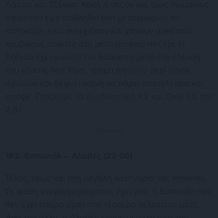
Λάτσιο και Τζένοα. Κακή η σεζόν για τους Ρωμαίους,
αφού του είχε επιβληθεί ban μεταγραφών το
καλοκαίρι, ενώ συνεχίζουν και χάνουν αρκετούς
κομβικούς παίκτες στο μεταγραφικό παζάρι. Η
Τζένοα έχει γυρίσει τον διακόπτη μετά την έλευση
του κόουτς Ντε Ρόσι, τρέχει αήττητο σερί πέντε
αγώνων και δείχνει ικανή να πάρει αποτέλεσμα και
απόψε. Παίζουμε το συνδυαστικό Χ2 και Over 1,5 στο
2.87.
Διαφήμιση
182. Εσπανιόλ – Αλαβές (22:00)
Τέλος, πάμε και στη μεγάλη κατηγορία της Ισπανίας.
Σε φάση ντεφορμαρίσματος έχει μπει η Εσπανιόλ που
δεν έχει επικρατήσει στα τέσσερα τελευταία ματς.
Από την άλλη, η Αλαβές έκανε μεγάλη νίκη την