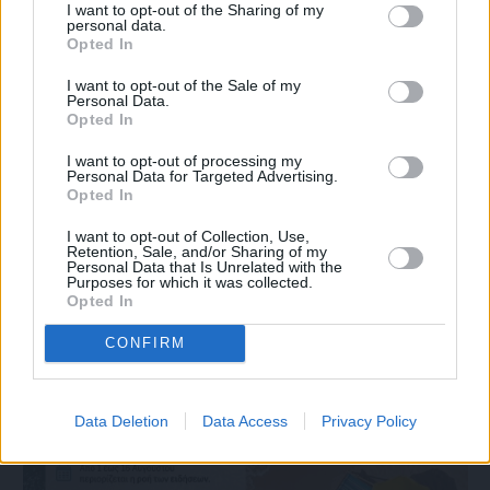
I want to opt-out of the Sharing of my
personal data.
Opted In
I want to opt-out of the Sale of my
Personal Data.
Opted In
Πριν 6 ημέρες
I want to opt-out of processing my
Personal Data for Targeted Advertising.
Ο καιρός στη Χίο, σήμερα 3 Αυγούστου 2026
Opted In
I want to opt-out of Collection, Use,
Διαφήμιση
Retention, Sale, and/or Sharing of my
Personal Data that Is Unrelated with the
Purposes for which it was collected.
Opted In
CONFIRM
Data Deletion
Data Access
Privacy Policy