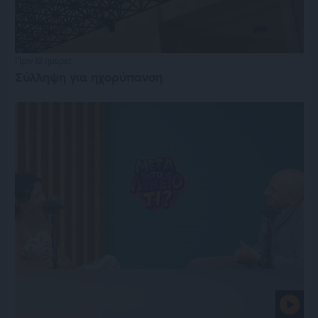
Πριν 13 ημέρες
Σύλληψη για ηχορύπανση