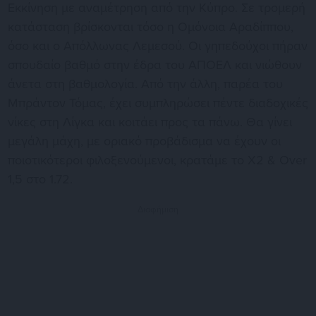
Εκκίνηση με αναμέτρηση από την Κύπρο. Σε τρομερή
κατάσταση βρίσκονται τόσο η Ομόνοια Αραδίππου,
όσο και ο Απόλλωνας Λεμεσού. Οι γηπεδούχοι πήραν
σπουδαίο βαθμό στην έδρα του ΑΠΟΕΛ και νιώθουν
άνετα στη βαθμολογία. Από την άλλη, παρέα του
Μπράντον Τόμας, έχει συμπληρώσει πέντε διαδοχικές
νίκες στη Λίγκα και κοιτάει προς τα πάνω. Θα γίνει
μεγάλη μάχη, με οριακό προβάδισμα να έχουν οι
ποιοτικότεροι φιλοξενούμενοι, κρατάμε το Χ2 & Over
1,5 στο 1.72.
Διαφήμιση