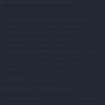
168. Κολωνία – Βόλφσμπουργκ (21:30)
Προχωράμε με αναμέτρηση από τη γερμανική
Μπουντεσλίγκα. Κοντά στη βαθμολογία βρίσκονται οι
δύο ομάδες, αφού τους χωρίζουν δύο θέσεις, πιο
πάνω είναι η νεοφώτιστη Κολωνία, με τη
Βόλφσμπουργκ να πραγματοποιεί και φέτος σεζόν
κατώτερη των προσδοκιών. Αμφότερες οι ομάδες
κάνουν πάρα πολλά λάθη στο παιχνίδι τους, ενώ δεν
έχουν και τις πιο σταθερές άμυνες. Λογική η
κατάληξη στα γκολ και στο συνδυαστικό G/G & Over
2,5 στο 1.90.
179. Λάτσιο – Τζένοα (21:45)
Επανερχόμαστε στο ποδόσφαιρο και την
ενδιαφέρουσα αναμέτρηση της Σέριε Α, ανάμεσα σε