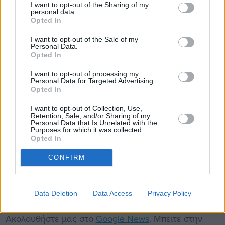
I want to opt-out of the Sharing of my
αφαιρείται και πλένεται, προσφέροντας έτσι
personal data.
Opted In
εύκολη συντήρηση και μεγαλύτερη διάρκεια ζωής
στο μαξιλάρι σας. Ανακαλύψτε την απόλυτη άνεση
I want to opt-out of the Sale of my
Personal Data.
και την ποιότητα του μαξιλαριού Classic Memory
Opted In
foam και απολαύστε έναν ξεκούραστο ύπνο κάθε
I want to opt-out of processing my
νύχτα.
Personal Data for Targeted Advertising.
Opted In
Διαστάσεις: 65x40x15cm
I want to opt-out of Collection, Use,
Retention, Sale, and/or Sharing of my
Personal Data that Is Unrelated with the
Purposes for which it was collected.
Opted In
Επισκεφθείτε το κατάστημα Entos στη Χίο, Λεωφόρος
Ενώσεως 94. Τηλέφωνο:
22710 43500
.
CONFIRM
Data Deletion
Data Access
Privacy Policy
Ακολουθήστε μας στο
Google News
. Μπείτε στην