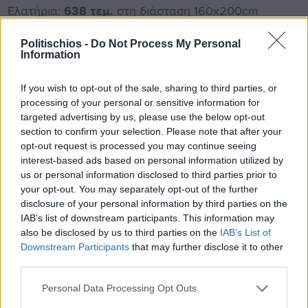
Ελατήρια:
638 τεμ.
στη διάσταση 160x200cm
Ύψος:
30cm
(±1cm)
Politischios -
Do Not Process My Personal
Information
Εγγύηση:
5 χρόνια
If you wish to opt-out of the sale, sharing to third parties, or
processing of your personal or sensitive information for
Σκληρότητα
:
6/10
targeted advertising by us, please use the below opt-out
section to confirm your selection. Please note that after your
opt-out request is processed you may continue seeing
Το μαξιλάρι Classic Memory foam είναι η ιδανική
interest-based ads based on personal information utilized by
επιλογή για όσους αναζητούν άνεση και υποστήριξη
us or personal information disclosed to third parties prior to
στον ύπνο τους. Το μαξιλάρι διαθέτει μνήμη αφρού
your opt-out. You may separately opt-out of the further
disclosure of your personal information by third parties on the
(memory foam) που προσαρμόζεται στην κάθε
IAB’s list of downstream participants. This information may
κίνηση του σώματος, εξασφαλίζοντας έτσι την
also be disclosed by us to third parties on the
IAB’s List of
καλύτερη δυνατή στήριξη του λαιμού και της
Downstream Participants
that may further disclose it to other
third parties.
πλάτης. Είναι πιστοποιημένο με το πρότυπο Oeko-
Tex, και είναι ιδανικό για όσους κοιμούνται
Personal Data Processing Opt Outs
ανάσκελα ή στο πλάι. Το κάλυμμα του μαξιλαριού