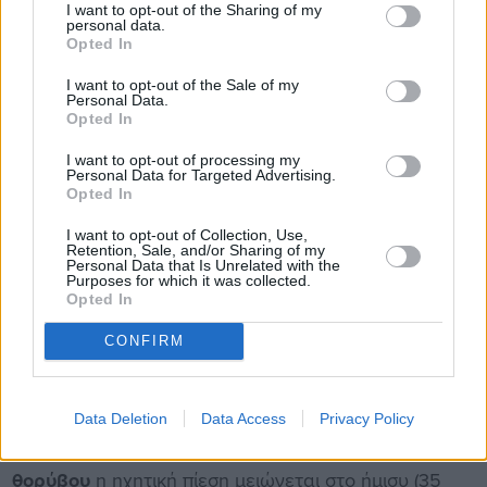
I want to opt-out of the Sharing of my
personal data.
Opted In
I want to opt-out of the Sale of my
Personal Data.
Opted In
I want to opt-out of processing my
Personal Data for Targeted Advertising.
Opted In
Αθόρυβη όσο το τιτίβισμα πουλιών και η ησυχία
I want to opt-out of Collection, Use,
βιβλιοθήκης
Retention, Sale, and/or Sharing of my
Personal Data that Is Unrelated with the
Purposes for which it was collected.
Κάτι που δεν θα σας απασχολήσει ποτέ με την
Daikin
Opted In
Altherma
είναι ο θόρυβος. Κατά τη
λειτουργία
CONFIRM
στάνταρ θορύβου
η στάθμη ηχητικής πίεσης της
εξωτερικής μονάδας είναι 38 dBA (στα 3 μέτρα),
κάπου δηλαδή ανάμεσα σε τιτίβισμα πουλιών και
Data Deletion
Data Access
Privacy Policy
ησυχία βιβλιοθήκης. Στην
λειτουργία χαμηλού
θορύβου
η ηχητική πίεση μειώνεται στο ήμισυ (35