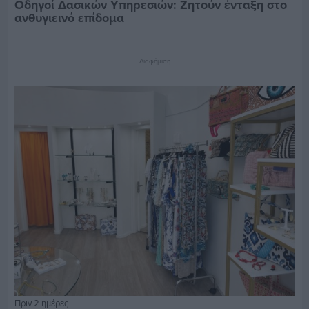
Οδηγοί Δασικών Υπηρεσιών: Ζητούν ένταξη στο
ανθυγιεινό επίδομα
Διαφήμιση
Πριν 2 ημέρες