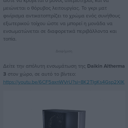
ώστε να κρύβεται ο μονός ανεμιστήρας και να
μειώνεται ο θόρυβος λειτουργίας. Το γκρι ματ
φινίρισμα αντικατοπτρίζει το χρώμα ενός συνήθους
εξωτερικού τοίχου ώστε να μπορεί η μονάδα να
ενσωματώνεται σε διαφορετικά περιβάλλοντα και
τοπία.
Διαφήμιση
Δείτε την απόλυτη ενσωμάτωση της
Daikin Altherma
3
στον χώρο, σε αυτό το βίντεο:
https://youtu.be/6CF5axnWVrU?si=8K2TIgKs4Gsp2XIK