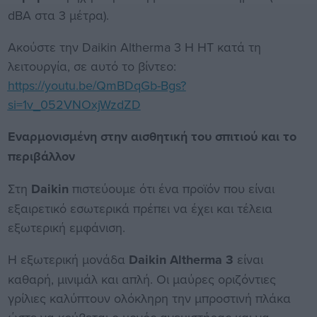
dBA στα 3 μέτρα).
Ακούστε την Daikin Altherma 3 H HT κατά τη
λειτουργία, σε αυτό το βίντεο:
https://youtu.be/QmBDqGb-Bgs?
si=1v_052VNOxjWzdZD
Εναρμονισμένη στην αισθητική του σπιτιού και το
περιβάλλον
Στη
Daikin
πιστεύουμε ότι ένα προϊόν που είναι
εξαιρετικό εσωτερικά πρέπει να έχει και τέλεια
εξωτερική εμφάνιση.
Η εξωτερική μονάδα
Daikin Altherma 3
είναι
καθαρή, μινιμάλ και απλή. Οι μαύρες οριζόντιες
γρίλιες καλύπτουν ολόκληρη την μπροστινή πλάκα