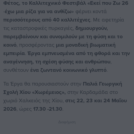
Φέτος, το Καλλιτεχνικό Φεστιβάλ «Εκεί που Ζω 26
-
έχω μια ρίζα για να ανθίζω
» φέρνει κοντά
περισσότερους από 40 καλλιτέχνες
. Με αφετηρία
τις καταστροφικές πυρκαγιές,
δημιουργούν,
παρεμβαίνουν και συνομιλούν με τη φύση και το
κοινό
, προσφέροντας
μια μοναδική βιωματική
εμπειρία
.
Έργα εμπνευσμένα από τη φθορά και την
αναγέννηση, τη σχέση φύσης και ανθρώπου
,
συνθέτουν
ένα ζωντανό κοινωνικό γλυπτό
.
Τα Έργα θα παρουσιαστούν στην
Παλιά Γεωργική
Σχολή Χίου «Χωρέμειος»,
στην Καρδαμάδα στο
χωριό Χαλκειός της Χίου,
στις
22, 23 και 24 Μαΐου
2026
, ώρες
17.30 -21.30
.
Διαφήμιση