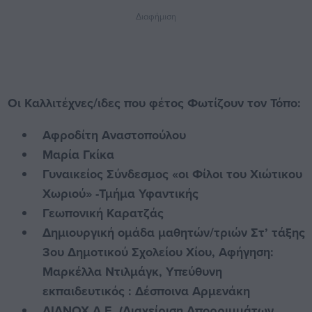
Διαφήμιση
Οι Καλλιτέχνες/ιδες που φέτος Φωτίζουν τον Τόπο:
Αφροδίτη Αναστοπούλου
Μαρία Γκίκα
Γυναικείος Σύνδεσμος «οι Φίλοι του Χιώτικου
Χωριού» -Τμήμα Υφαντικής
Γεωπονική Καρατζάς
Δημιουργική ομάδα μαθητών/τριών Στ’ τάξης
3ου Δημοτικού Σχολείου Χίου, Αφήγηση:
Μαρκέλλα Ντιλμάγκ, Υπεύθυνη
εκπαιδευτικός : Δέσποινα Αρμενάκη
ΔΙΑΝΟΧ Α.Ε. (Διαχείριση Απορριμμάτων