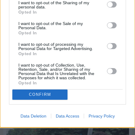
I want to opt-out of the Sharing of my
personal data.
Opted In
I want to opt-out of the Sale of my
Personal Data.
Opted In
I want to opt-out of processing my
Personal Data for Targeted Advertising.
Opted In
I want to opt-out of Collection, Use,
Retention, Sale, and/or Sharing of my
Personal Data that Is Unrelated with the
Purposes for which it was collected.
Πριν 4 ημέρες
Opted In
Ελαιοκομικό Μητρώο: Ξεκινά η προετοιμασία
των ελαιοπαραγωγών στη Χίο
CONFIRM
Διαφήμιση
Data Deletion
Data Access
Privacy Policy