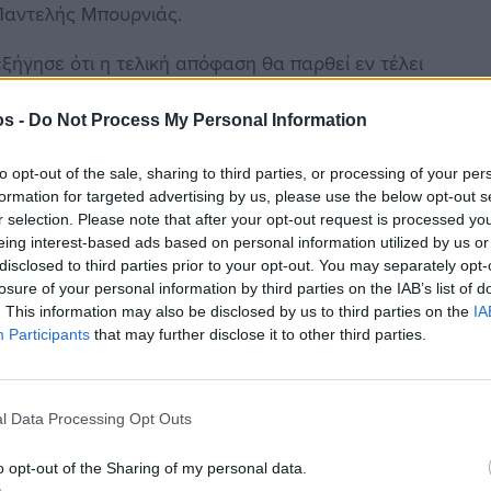
 Παντελής Μπουρνιάς.
ξήγησε ότι η τελική απόφαση θα παρθεί εν τέλει
α εγκρίνει ή θα απορρίψει το αίτημα.
os -
Do Not Process My Personal Information
to opt-out of the sale, sharing to third parties, or processing of your per
 έργο της επέκτασης και αναβάθμισης του
formation for targeted advertising by us, please use the below opt-out s
εποίθησή του ότι η αναβάθμιση του αεροδρομίου θα
r selection. Please note that after your opt-out request is processed y
eing interest-based ads based on personal information utilized by us or
4 ενώ το έργο της επέκτασης μέχρι τα τέλη του
disclosed to third parties prior to your opt-out. You may separately opt-
losure of your personal information by third parties on the IAB’s list of
. This information may also be disclosed by us to third parties on the
IA
ηση οφείλεται κατά κύριο λόγο στο θέμα των
Participants
that may further disclose it to other third parties.
χώς η περιφέρεια επέλεξε παρά τη θετική εισήγηση
, απλό χώμα που χρειάζεται να ρίξουμε»
, ανέφερε.
l Data Processing Opt Outs
αραλιακού μετώπου»
o opt-out of the Sharing of my personal data.