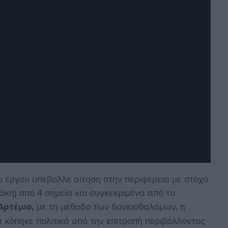
 έργου υπέβαλλε αίτηση στην περιφέρεια με στόχο
άκη) από 4 σημεία και συγκεκριμένα από το
Αρτέμιο,
με τη μέθοδο των δανειοθαλάμων, η
 κόπηκε πολιτικά από την επιτροπή περιβάλλοντος