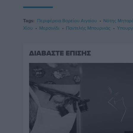
Tags:
Περιφέρεια Βορείου Αιγαίου
Νότης Μηταρ
Χίου
Μερσινίδι
Παντελής Μπουρνιάς
Υπουργ
ΔΙΑΒΑΣΤΕ ΕΠΙΣΗΣ