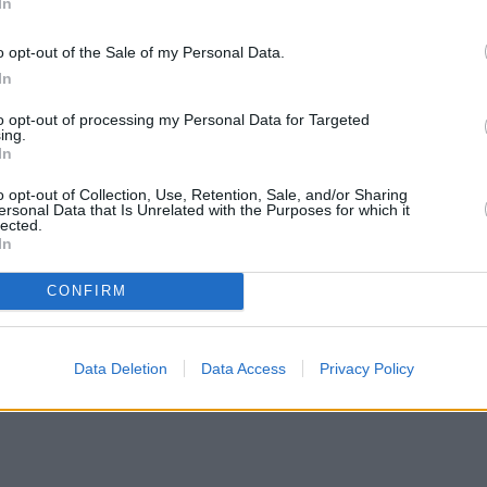
ράκης, δεν παρέλειψε να αναφερθεί και πάλι στην
In
παραλιακού δρόμου του αεροδρομίου, αφήνοντας
o opt-out of the Sale of my Personal Data.
ης του έργου δεν ανταποκρίνονται στην
In
to opt-out of processing my Personal Data for Targeted
ειώσει και από πίσω έχει μηχανήματα της
ing.
In
ο. Η παραλιακή έπρεπε να έχει παραδοθεί μέχρι 30
o opt-out of Collection, Use, Retention, Sale, and/or Sharing
κατέθεσα, δόθηκε παράταση μέχρι 30 Νοεμβρίου»,
ersonal Data that Is Unrelated with the Purposes for which it
lected.
In
CONFIRM
Data Deletion
Data Access
Privacy Policy
στην
Viber ομάδα
μας και δείτε όλες τις ειδήσεις από