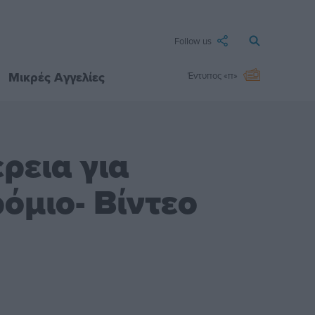
Follow us
Μικρές Αγγελίες
Έντυπος «π»
ρεια για
όμιο- Βίντεο