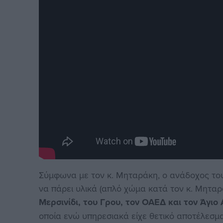
Σύμφωνα με τον κ. Μηταράκη, ο ανάδοχος του
να πάρει υλικά (απλό χώμα κατά τον κ. Μηταρ
Μερσινίδι, του Γρου, τον ΟΑΕΔ και τον Άγιο 
οποία ενώ υπηρεσιακά είχε θετικό αποτέλεσμα