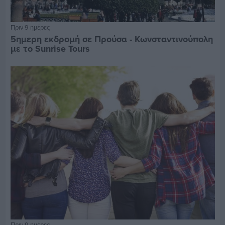
Πριν 9 ημέρες
5ημερη εκδρομή σε Προύσα - Κωνσταντινούπολη
με το Sunrise Tours
Πριν 9 ημέρες