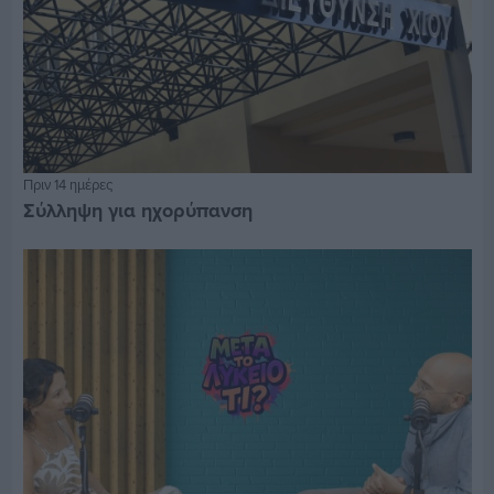
Πριν 14 ημέρες
Σύλληψη για ηχορύπανση