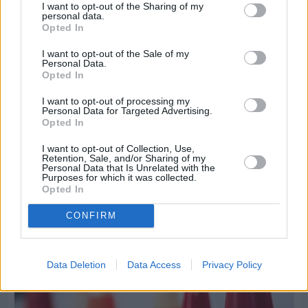
I want to opt-out of the Sharing of my
personal data.
Opted In
I want to opt-out of the Sale of my
Personal Data.
Opted In
I want to opt-out of processing my
Πριν 9 ημέρες
Personal Data for Targeted Advertising.
Τρίτος στη σφαιροβολία στη διεθνή συνάντηση
Opted In
Ελλάδας–Κύπρου Κ18 ο Δημήτρης Τέλλιος
I want to opt-out of Collection, Use,
Retention, Sale, and/or Sharing of my
Personal Data that Is Unrelated with the
Purposes for which it was collected.
Opted In
CONFIRM
Data Deletion
Data Access
Privacy Policy