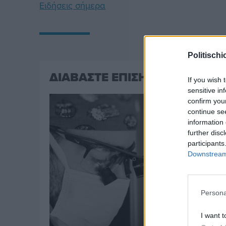
Ειδήσεις σήμερα
Politischi
ΔΙΑΒΑΣΤΕ ΕΠΙΣΗΣ
If you wish 
sensitive in
confirm you
continue se
information 
further disc
participants
Downstream 
Persona
I want t