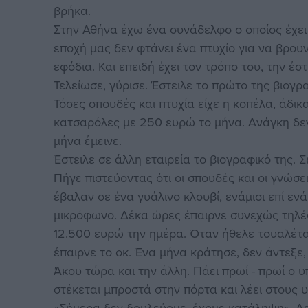
βρήκα.
Στην Αθήνα έχω ένα συνάδελφο ο οποίος έχει 
εποχή μας δεν φτάνει ένα πτυχίο για να βρουν
εφόδια. Και επειδή έχει τον τρόπο του, την έσ
Τελείωσε, γύρισε. Έστειλε το πρώτο της βιογρ
Τόσες σπουδές και πτυχία είχε η κοπέλα, άδι
κατσαρόλες με 250 ευρώ το μήνα. Ανάγκη δεν 
μήνα έμεινε.
Έστειλε σε άλλη εταιρεία το βιογραφικό της. 
Πήγε πιστεύοντας ότι οι σπουδές και οι γνώσε
έβαλαν σε ένα γυάλινο κλουβί, ενάμισι επί εν
μικρόφωνο. Δέκα ώρες έπαιρνε συνεχώς τηλέφω
12.500 ευρώ την ημέρα. Όταν ήθελε τουαλέτα
έπαιρνε το οκ. Ένα μήνα κράτησε, δεν άντεξε, 
Άκου τώρα και την άλλη. Πάει πρωί - πρωί ο 
στέκεται μπροστά στην πόρτα και λέει στους 
«Σήμερα δεν δουλεύομε, έχομε κατάληψη». Δε