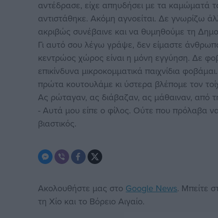
αντέδρασε, είχε απηυδήσει με τα καμώματά τ
αντιστάθηκε. Ακόμη αγνοείται. Δε γνωρίζω άλ
ακριβώς συνέβαινε και να θυμηθούμε τη Δημο
Γι αυτό σου λέγω γράψε, δεν είμαστε άνθρωπο
κεντρώος χώρος είναι η μόνη εγγύηση. Δε φοβ
επικίνδυνα μικροκομματικά παιχνίδια φοβάμαι. Ε
πρώτα κουτουλάμε κι ύστερα βλέπομε τον τοίχ
Ας ρώταγαν, ας διάβαζαν, ας μάθαιναν, από τ
- Αυτά μου είπε ο φίλος. Ούτε που πρόλαβα ν
βιαστικός.
Ακολουθήστε μας στο
Google News
. Μπείτε 
τη Χίο και το Βόρειο Αιγαίο.