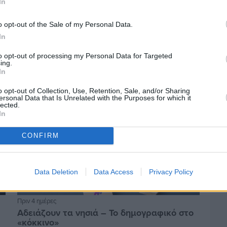
In
Πριν 4 ημέρες
Ελαιοκομικό Μητρώο: Ξεκινά η
o opt-out of the Sale of my Personal Data.
προετοιμασία των ελαιοπαραγωγών στη
In
Χίο
to opt-out of processing my Personal Data for Targeted
ing.
In
o opt-out of Collection, Use, Retention, Sale, and/or Sharing
ersonal Data that Is Unrelated with the Purposes for which it
lected.
In
CONFIRM
Data Deletion
Data Access
Privacy Policy
Πριν 4 ημέρες
Αδειάζουν τα νησιά – Το δημογραφικό στο
«κόκκινο»