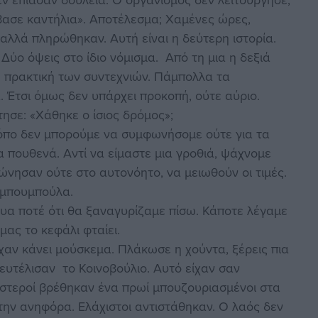
βασε καντήλια». Αποτέλεσμα; Χαμένες ώρες,
αλλά πληρώθηκαν. Αυτή είναι η δεύτερη ιστορία.
 Δύο όψεις στο ίδιο νόμισμα. Από τη μια η δεξιά
ρή πρακτική των συντεχνιών. Πάμπολλα τα
. Έτσι όμως δεν υπάρχει προκοπή, ούτε αύριο.
ησε: «Χάθηκε ο ίσιος δρόμος»;
τόπο δεν μπορούμε να συμφωνήσομε ούτε για τα
α πουθενά. Αντί να είμαστε μια γροθιά, ψάχνομε
ησαν ούτε στο αυτονόητο, να μειωθούν οι τιμές.
ναμπουμπούλα.
ευα ποτέ ότι θα ξαναγυρίζαμε πίσω. Κάποτε λέγαμε
 μας το κεφάλι φταίει.
 είχαν κάνει μούσκεμα. Πλάκωσε η χούντα, ξέρεις πια
ευτέλισαν το Κοινοβούλιο. Αυτό είχαν σαν
αριστεροί βρέθηκαν ένα πρωί μπουζουριασμένοι στα
την ανηφόρα. Ελάχιστοι αντιστάθηκαν. Ο λαός δεν