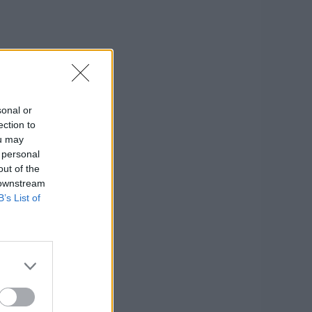
sonal or
ection to
ou may
 personal
out of the
 downstream
B’s List of