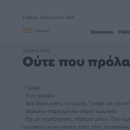
Σάββατο, 8 Αυγούστου 2026
Κοινωνία
Πολι
Επιλογές
4.12.2013, 11:03
Ούτε που πρόλαβ
- Γράψε.
- Τι να γράψω;
- Δεν ξέρω, εσείς τα ξέρετε. Γράψε για την κ
- Διακρίνω πείραγμα και ολίγον ειρωνεία;
- Όχι με παρεξήγησες, σοβαρά μιλάω. Εγώ είμ
ναυτικούς κάνω παρέα, εσάς τους στεριανούς