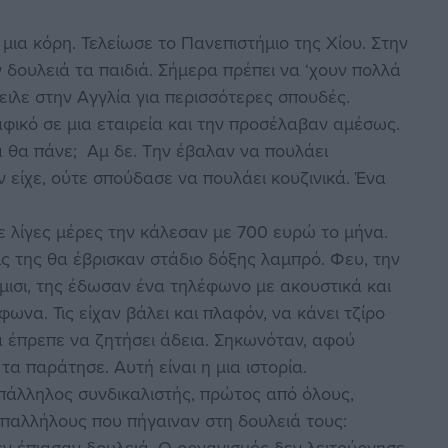
μια κόρη. Τελείωσε το Πανεπιστήμιο της Χίου. Στην
 δουλειά τα παιδιά. Σήμερα πρέπει να ‘χουν πολλά
τειλε στην Αγγλία για περισσότερες σπουδές.
αφικό σε μια εταιρεία και την προσέλαβαν αμέσως.
κα θα πάνε; Αμ δε. Την έβαλαν να πουλάει
είχε, ούτε σπούδασε να πουλάει κουζινικά. Ένα
Σε λίγες μέρες την κάλεσαν με 700 ευρώ το μήνα.
ις της θα έβρισκαν στάδιο δόξης λαμπρό. Φευ, την
άμισι, της έδωσαν ένα τηλέφωνο με ακουστικά και
να. Τις είχαν βάλει και πλαφόν, να κάνει τζίρο
 έπρεπε να ζητήσει άδεια. Σηκωνόταν, αφού
τα παράτησε. Αυτή είναι η μια ιστορία.
υπάλληλος συνδικαλιστής, πρώτος από όλους,
υπαλλήλους που πήγαιναν στη δουλειά τους:
ν έπιασαν δουλειά. Ο οργανισμός δεν λειτούργησε,