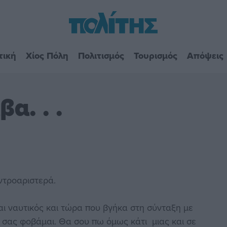
τική
Χίος Πόλη
Πολιτισμός
Τουρισμός
Απόψεις
α. . .
εντροαριστερά.
αι ναυτικός και τώρα που βγήκα στη σύνταξη με
 σας φοβάμαι. Θα σου πω όμως κάτι μιας και σε