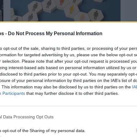
os -
Do Not Process My Personal Information
to opt-out of the sale, sharing to third parties, or processing of your per
formation for targeted advertising by us, please use the below opt-out s
Πριν 2 ημέρες
Αδειάζουν τα νησιά – Το δημογραφικό στο
r selection. Please note that after your opt-out request is processed y
«κόκκινο»
eing interest-based ads based on personal information utilized by us or
disclosed to third parties prior to your opt-out. You may separately opt-
losure of your personal information by third parties on the IAB’s list of
. This information may also be disclosed by us to third parties on the
IA
Participants
that may further disclose it to other third parties.
l Data Processing Opt Outs
o opt-out of the Sharing of my personal data.