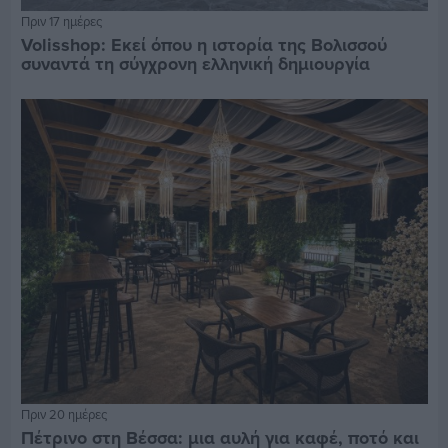
Πριν 17 ημέρες
Volisshop: Εκεί όπου η ιστορία της Βολισσού
συναντά τη σύγχρονη ελληνική δημιουργία
Πριν 20 ημέρες
Πέτρινο στη Βέσσα: μια αυλή για καφέ, ποτό και