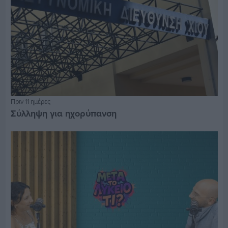
Πριν 11 ημέρες
Σύλληψη για ηχορύπανση