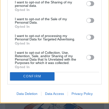
I want to opt-out of the Sharing of my
personal data.
Opted In
I want to opt-out of the Sale of my
Personal Data.
Opted In
I want to opt-out of processing my
Personal Data for Targeted Advertising.
Opted In
I want to opt-out of Collection, Use,
Retention, Sale, and/or Sharing of my
Personal Data that Is Unrelated with the
Πριν 6 ημέρες
Purposes for which it was collected.
Μία μικρή αλλά αναγκαία ανάπαυλα για την
Opted In
ομάδα του «Πολίτη»
CONFIRM
Data Deletion
Data Access
Privacy Policy