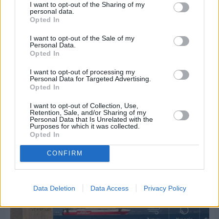
I want to opt-out of the Sharing of my
personal data.
Opted In
I want to opt-out of the Sale of my
Personal Data.
Opted In
I want to opt-out of processing my
Πριν 4 ημέρες
Personal Data for Targeted Advertising.
70 χρόνια ιστορίας και συγκίνησης για το
Opted In
Ανδρεάδειο Γυμνάσιο Βροντάδου
I want to opt-out of Collection, Use,
Retention, Sale, and/or Sharing of my
Personal Data that Is Unrelated with the
Purposes for which it was collected.
Opted In
CONFIRM
Data Deletion
Data Access
Privacy Policy