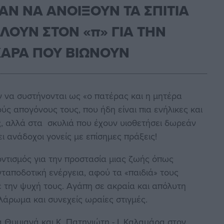
Ν ΝΑ ΑΝΟΙΞΟΥΝ ΤΑ ΣΠΙΤΙΑ
ΛΟΥΝ ΣΤΟΝ «π» ΓΙΑ ΤΗΝ
ΧΑΡΑ ΠΟΥ ΒΙΩΝΟΥΝ
ν να συστήνονται ως «ο πατέρας και η μητέρα
ύς απογόνους τους, που ήδη είναι πια ενήλικες και
ς, αλλά στα σκυλιά που έχουν υιοθετήσει δωρεάν
ι ανάδοχοι γονείς με επίσημες πράξεις!
οντισμός για την προστασία μιας ζωής όπως
ταποδοτική ενέργεια, αφού τα «παιδιά» τους
με την ψυχή τους. Αγάπη σε ακραία και απόλυτη
λάρωμα και συνεχείς ωραίες στιγμές.
τα Θυμιανά και Κ. Πατηνιώτη - Ι. Καλαμάρα στον