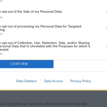
In
 θέλουν τη συντροφιά ενός σκύλου να απευθυνθούν
o opt-out of the Sale of my Personal Data.
ήσουν την επιθυμία τους και αφετέρου θα δώσουν
In
ταποδώσει την ευγνωμοσύνη του για την υιοθεσία
to opt-out of processing my Personal Data for Targeted
ι στο σπίτι.
ing.
In
 ζωή επιδεικνύουν πιο πολιτισμένες
o opt-out of Collection, Use, Retention, Sale, and/or Sharing
γους ανθρώπους»
καταλήγει η Ι. Λεμονιάδου.
ersonal Data that Is Unrelated with the Purposes for which it
lected.
In
CONFIRM
μαζί με τον ενός έτους Lucky, ένα ημίαιμο αρσενικό
Data Deletion
Data Access
Privacy Policy
ενούν στην αυλή τους τον Ζούκα, του αδελφού της,
ολύ τυχερός κι’ εκείνος αλλά και αυτοί που τον