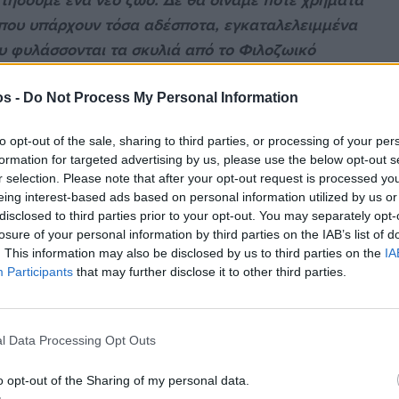
τήσουμε ένα νέο ζώο. Δε θα δίναμε ποτέ χρήματα
 που υπάρχουν τόσα αδέσποτα, εγκαταλελειμμένα
υ φυλάσσονται τα σκυλιά από το Φιλοζωικό
ά των εθελοντών προς τα ζώα που διαβιούν εκεί.
αταστάσεις που προφανώς από μόνοι τους έχουν
os -
Do Not Process My Personal Information
ς των τετράποδων».
to opt-out of the sale, sharing to third parties, or processing of your per
formation for targeted advertising by us, please use the below opt-out s
r selection. Please note that after your opt-out request is processed y
eing interest-based ads based on personal information utilized by us or
ην άποψη της Ιωάννας είναι ανεκτίμητη όχι μόνο
disclosed to third parties prior to your opt-out. You may separately opt-
ην κοινωνία που δεν ταλαιπωρείται από την
losure of your personal information by third parties on the IAB’s list of
. This information may also be disclosed by us to third parties on the
IA
Participants
that may further disclose it to other third parties.
στίες όλης της Χιακής κοινωνίας. Διάλεξα για
α εμβολιασμένα σκυλάκια, δεν πλήρωσα χρήματα
ι ευτυχισμένα στην αυλή μας να μας
l Data Processing Opt Outs
αρωτιέται δε, αν γνωρίζει η Χίος την προσφορά του
o opt-out of the Sharing of my personal data.
αρμόδιοι φορείς όπως ο Δήμος.