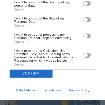
I want to opt-out of the Sharing of my
personal data.
Opted In
I want to opt-out of the Sale of my
Personal Data.
Opted In
I want to opt-out of processing my
Personal Data for Targeted Advertising.
Opted In
I want to opt-out of Collection, Use,
Retention, Sale, and/or Sharing of my
Πριν 7 ημέρες
Personal Data that Is Unrelated with the
70 χρόνια ιστορίας και συγκίνησης για το
Purposes for which it was collected.
Ανδρεάδειο Γυμνάσιο Βροντάδου
Opted In
CONFIRM
Data Deletion
Data Access
Privacy Policy