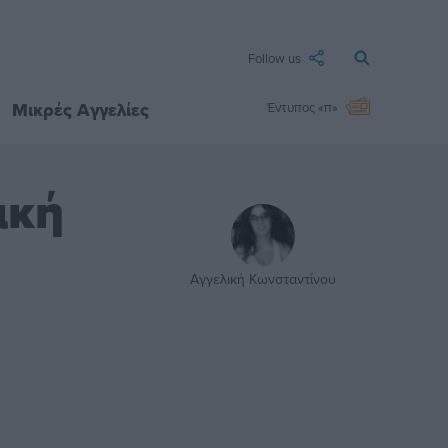
Follow us
Μικρές Αγγελίες
Έντυπος «π»
ική
Αγγελική Κωνσταντίνου