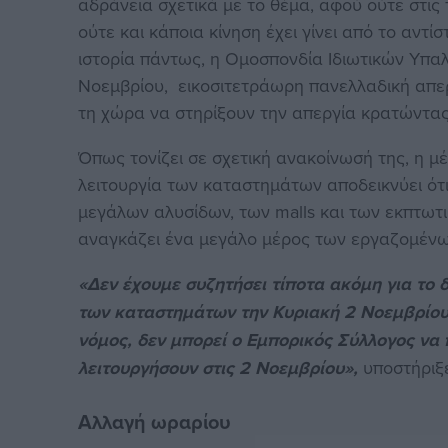
αδράνεια σχετικά με το θέμα, αφού ούτε στις 
ούτε και κάποια κίνηση έχει γίνει από το αντί
ιστορία πάντως, η Ομοσπονδία Ιδιωτικών Υπα
Νοεμβρίου, εικοσιτετράωρη πανελλαδική απερ
τη χώρα να στηρίξουν την απεργία κρατώντας τ
Όπως τονίζει σε σχετική ανακοίνωσή της, η μέ
λειτουργία των καταστημάτων αποδεικνύει ότι
μεγάλων αλυσίδων, των malls και των εκπτωτι
αναγκάζει ένα μεγάλο μέρος των εργαζομένω
«Δεν έχουμε συζητήσει τίποτα ακόμη για το 
των καταστημάτων την Κυριακή 2 Νοεμβρίου. 
νόμος, δεν μπορεί ο Εμπορικός Σύλλογος να 
λειτουργήσουν στις 2 Νοεμβρίου»,
υποστήριξε
Αλλαγή ωραρίου