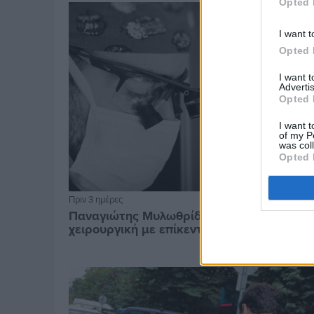
Opted 
I want t
Opted 
I want 
Advertis
Opted 
I want t
of my P
was col
Opted 
Πριν 3 ημέρες
Παναγιώτης Μυλωθρίδης: Η πλαστική
χειρουργική με επίκεντρο τον άνθρωπο