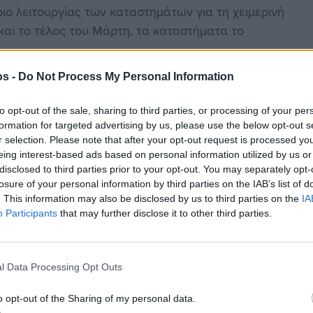
ιο λειτουργίας των καταστημάτων για τη χειμερινή
 και το τέλος του Μάρτη, τα καταστήματα το
.
os -
Do Not Process My Personal Information
to opt-out of the sale, sharing to third parties, or processing of your per
formation for targeted advertising by us, please use the below opt-out s
στην
Viber ομάδα
μας και δείτε όλες τις ειδήσεις από
r selection. Please note that after your opt-out request is processed y
eing interest-based ads based on personal information utilized by us or
disclosed to third parties prior to your opt-out. You may separately opt-
losure of your personal information by third parties on the IAB’s list of
. This information may also be disclosed by us to third parties on the
IA
Participants
that may further disclose it to other third parties.
l Data Processing Opt Outs
o opt-out of the Sharing of my personal data.