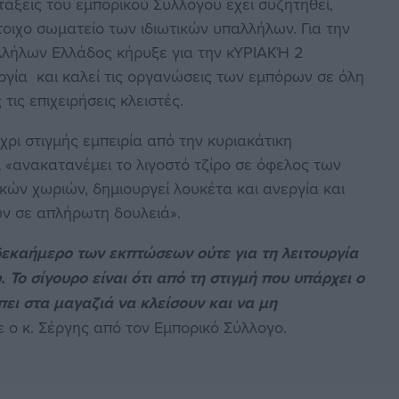
τάξεις του εμπορικού Συλλόγου έχει συζητηθεί,
στοιχο σωματείο των ιδιωτικών υπαλλήλων. Για την
λλήλων Ελλάδος κήρυξε για την κΥΡΙΑΚΉ 2
γία και καλεί τις οργανώσεις των εμπόρων σε όλη
ις επιχειρήσεις κλειστές.
χρι στιγμής εμπειρία από την κυριακάτικη
 «ανακατανέμει το λιγοστό τζίρο σε όφελος των
κών χωριών, δημιουργεί λουκέτα και ανεργία και
ν σε απλήρωτη δουλειά».
δεκαήμερο των εκπτώσεων ούτε για τη λειτουργία
Το σίγουρο είναι ότι από τη στιγμή που υπάρχει ο
πει στα μαγαζιά να κλείσουν και να μη
 ο κ. Σέργης από τον Εμπορικό Σύλλογο.