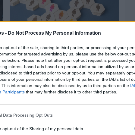
os -
Do Not Process My Personal Information
to opt-out of the sale, sharing to third parties, or processing of your per
formation for targeted advertising by us, please use the below opt-out s
r selection. Please note that after your opt-out request is processed y
eing interest-based ads based on personal information utilized by us or
Πριν 4 ημέρες
disclosed to third parties prior to your opt-out. You may separately opt-
Αδειάζουν τα νησιά – Το δημογραφικό στο
losure of your personal information by third parties on the IAB’s list of
«κόκκινο»
. This information may also be disclosed by us to third parties on the
IA
Participants
that may further disclose it to other third parties.
l Data Processing Opt Outs
o opt-out of the Sharing of my personal data.