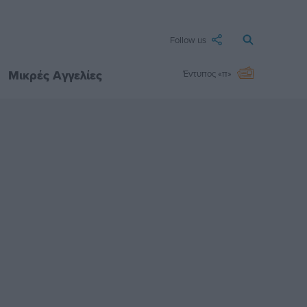
Follow us
Μικρές Αγγελίες
Έντυπος «π»