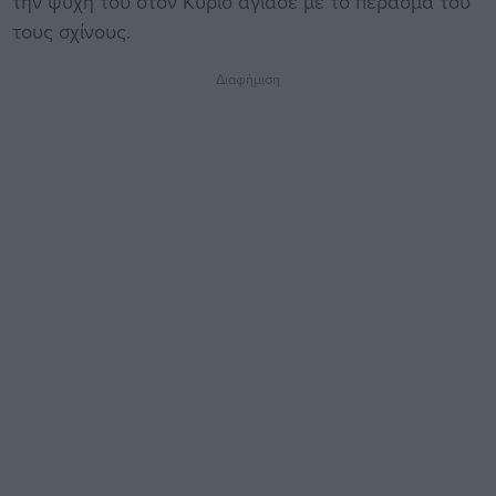
την ψυχή του στον Κύριο αγίασε με το πέρασμά του
τους σχίνους.
Διαφήμιση