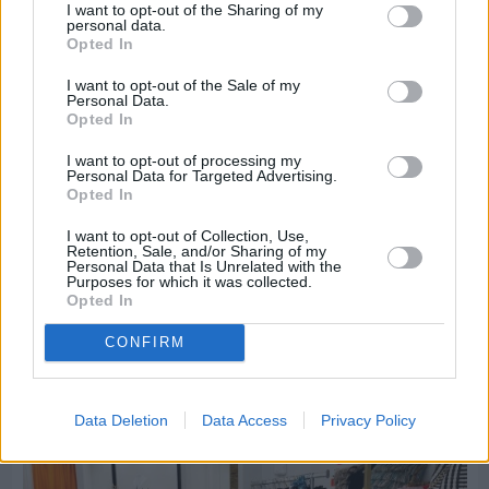
I want to opt-out of the Sharing of my
personal data.
Opted In
I want to opt-out of the Sale of my
Personal Data.
Opted In
I want to opt-out of processing my
Personal Data for Targeted Advertising.
Opted In
Πριν 4 ημέρες
I want to opt-out of Collection, Use,
Οδηγοί Δασικών Υπηρεσιών: Ζητούν ένταξη στο
Retention, Sale, and/or Sharing of my
Personal Data that Is Unrelated with the
ανθυγιεινό επίδομα
Purposes for which it was collected.
Opted In
CONFIRM
Διαφήμιση
Data Deletion
Data Access
Privacy Policy