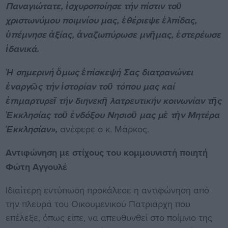
Παναγιώτατε, ἰσχυροποίησε τήν πίστιν τοῦ
χριστωνύμου ποιμνίου μας, ἐθέριεψε ἐλπίδας,
ὑπέμνησε ἀξίας, ἀναζωπύρωσε μνῆμας, ἐστερέωσε
ἰδανικά.
Ἡ σημερινή ὅμως ἐπίσκεψή Σας διατρανώνει
ἐναργῶς τήν ἱστορίαν τοῦ τόπου μας καί
ἐπιμαρτυρεῖ τήν διηνεκῆ λατρευτικήν κοινωνίαν τῆς
Ἐκκλησίας τοῦ ἐνδόξου Νησιοῦ μας μὲ τὴν Μητέρα
Ἐκκλησίαν»,
ανέφερε ο κ. Μάρκος.
Αντιφώνηση με στίχους του κομμουνιστή ποιητή
Φώτη Αγγουλέ
Ιδιαίτερη εντύπωση προκάλεσε η αντιφώνηση από
την πλευρά του Οικουμενικού Πατριάρχη που
επέλεξε, όπως είπε, να απευθυνθεί στο ποίμνιο της