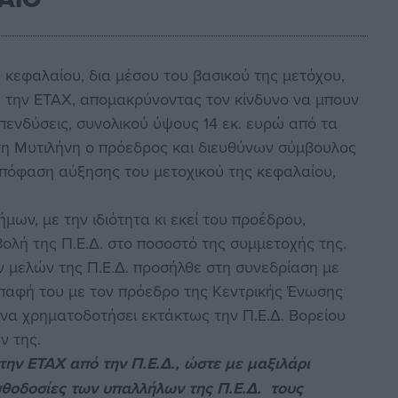
 κεφαλαίου, δια μέσου του βασικού της μετόχου,
α την ΕΤΑΧ, απομακρύνοντας τον κίνδυνο να μπουν
επενδύσεις, συνολικού ύψους 14 εκ. ευρώ από τα
στη Μυτιλήνη ο πρόεδρος και διευθύνων σύμβουλος
 απόφαση αύξησης του μετοχικού της κεφαλαίου,
ων, με την ιδιότητα κι εκεί του προέδρου,
ολή της Π.Ε.Δ. στο ποσοστό της συμμετοχής της.
ν μελών της Π.Ε.Δ. προσήλθε στη συνεδρίαση με
επαφή του με τον πρόεδρο της Κεντρικής Ένωσης
να χρηματοδοτήσει εκτάκτως την Π.Ε.Δ. Βορείου
ν της.
ην ΕΤΑΧ από την Π.Ε.Δ., ώστε με μαξιλάρι
σθοδοσίες των υπαλλήλων της Π.Ε.Δ. τους