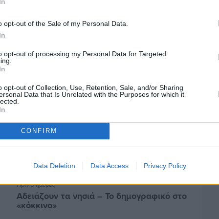
In
Ελαιοκομικό Μητρώο: Ξεκινά η
προετοιμασία των ελαιοπαραγωγών στη
o opt-out of the Sale of my Personal Data.
Χίο
In
to opt-out of processing my Personal Data for Targeted
ing.
In
o opt-out of Collection, Use, Retention, Sale, and/or Sharing
ersonal Data that Is Unrelated with the Purposes for which it
lected.
In
CONFIRM
Data Deletion
Data Access
Privacy Policy
Πριν 5 ημέρες
Αδειάζουν τα νησιά – Το δημογραφικό στο
«κόκκινο»